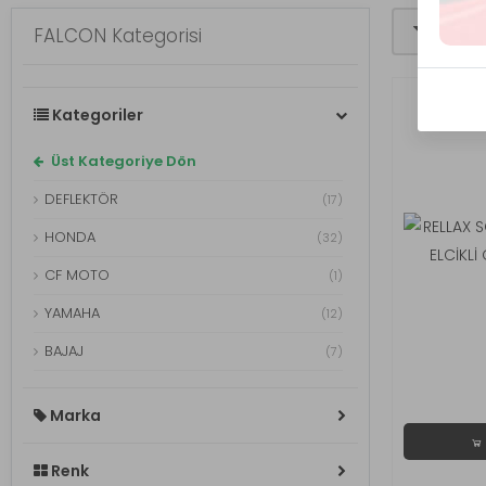
Filtrele
FALCON Kategorisi
Kategoriler
Üst Kategoriye Dön
DEFLEKTÖR
(17)
HONDA
(32)
CF MOTO
(1)
YAMAHA
(12)
BAJAJ
(7)
SCOOTER
(14)
Marka
ARORA
(21)
RKS
(4)
Renk