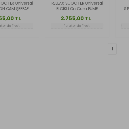
COOTER Universal
RELLAX SCOOTER Universal
 ÖN CAM ŞEFFAF
ELCİKLİ Ön Cam FÜME
Sİ
55,00 TL
2.755,00 TL
akende Fiyatı
Perakende Fiyatı
1