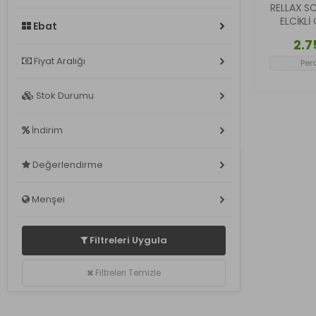
RELLAX S
FALCON
(3)
ELCİKLİ
Ebat
SYM
(2)
2.7
MONDİAL
Fiyat Aralığı
(2)
Per
MOTOLÜX
(2)
Stok Durumu
KANUNİ
(2)
İndirim
Değerlendirme
Menşei
Filtreleri Uygula
Filtreleri Temizle