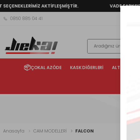
EÇENEKLERİMİZ AKTİFLEŞMİŞTİR.
VADE FARKSIZ 2 -
0850 885 04 41
Ara
📦
ÇOKAL AZÖDE
KASK DİĞERLERİ
ALTERNATİF 
Anasayfa
CAM MODELLERİ
FALCON