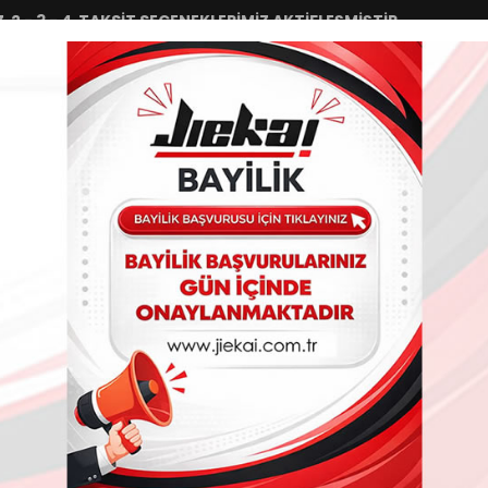
 3 - 4 TAKSİT SEÇENEKLERİMİZ AKTİFLEŞMİŞTİR.
V
Sipariş Takip
Havele/EFT
İletiş
ÜRÜNLER
AYDINLATMA GRUPLARI
TEKSTİL GRUPLARI
ÇA
TAKOZ DEMİR
DİĞER ÜRÜNLER
FALCON