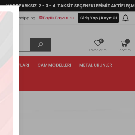
ADE FARKSIZ 2 - 3 - 4 TAKSİT SEÇENEKLERİMİZ AKTİFLEŞMİŞTİ
im
Dropshipping
Bayilik Başvurusu
Giriş Yap / Kayıt Ol
0
0
Favorilerim
Sepetim
NTA GRUPLARI
CAM MODELLERİ
METAL ÜRÜNLER