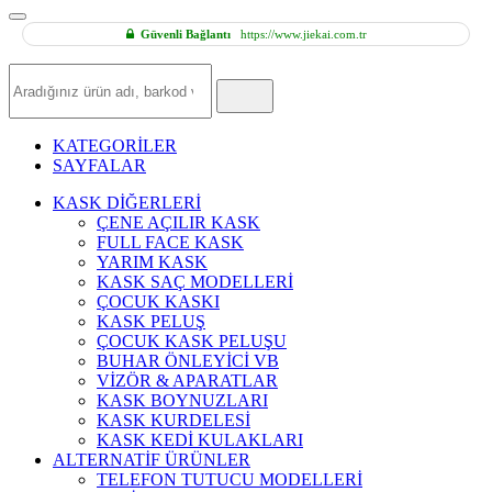
Güvenli Bağlantı
https://www.jiekai.com.tr
Hızlı
Ürün
Ara
KATEGORİLER
SAYFALAR
KASK DİĞERLERİ
ÇENE AÇILIR KASK
FULL FACE KASK
YARIM KASK
KASK SAÇ MODELLERİ
ÇOCUK KASKI
KASK PELUŞ
ÇOCUK KASK PELUŞU
BUHAR ÖNLEYİCİ VB
VİZÖR & APARATLAR
KASK BOYNUZLARI
KASK KURDELESİ
KASK KEDİ KULAKLARI
ALTERNATİF ÜRÜNLER
TELEFON TUTUCU MODELLERİ