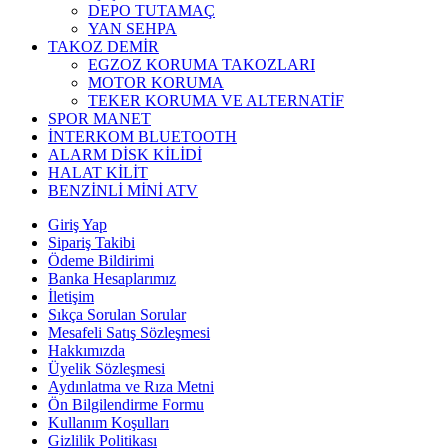
DEPO TUTAMAÇ
YAN SEHPA
TAKOZ DEMİR
EGZOZ KORUMA TAKOZLARI
MOTOR KORUMA
TEKER KORUMA VE ALTERNATİF
SPOR MANET
İNTERKOM BLUETOOTH
ALARM DİSK KİLİDİ
HALAT KİLİT
BENZİNLİ MİNİ ATV
Giriş Yap
Sipariş Takibi
Ödeme Bildirimi
Banka Hesaplarımız
İletişim
Sıkça Sorulan Sorular
Mesafeli Satış Sözleşmesi
Hakkımızda
Üyelik Sözleşmesi
Aydınlatma ve Rıza Metni
Ön Bilgilendirme Formu
Kullanım Koşulları
Gizlilik Politikası