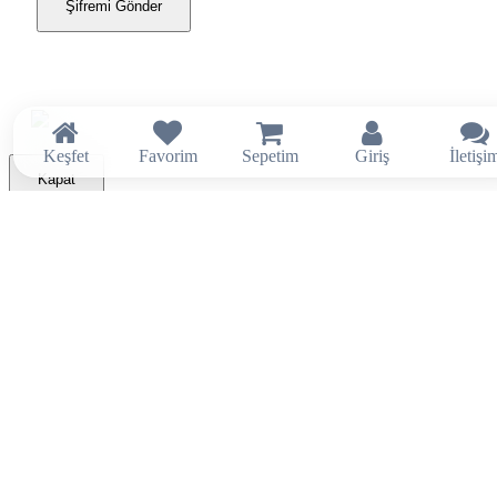
Şifremi Gönder
Keşfet
Favorim
Sepetim
Giriş
İletişi
Kapat
×
Tahsilat / Ödeme Yap (Borç Ödeme)
Sadece onaylanmış tahsilatlarınızı ödeyiniz.
Yeni sipariş için lütfen
Sepet
ekranından ödeme yapınız.
Sisteme kayıtlı e-posta adresiniz?
Sorgula