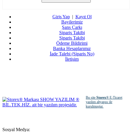
Giriş Yap
|
Kayıt Ol
Bayilerimiz
Şans Çarkı
Sipariş Takibi
Sipariş Takibi
Ödeme Bildirimi
Banka Hesaplarımız
İade Talebi (Sipariş No)
İletişim
Bu site
Storex
® E-Ticaret
yazılım altyapısı ile
kurulmuştur.
Sosyal Medya: