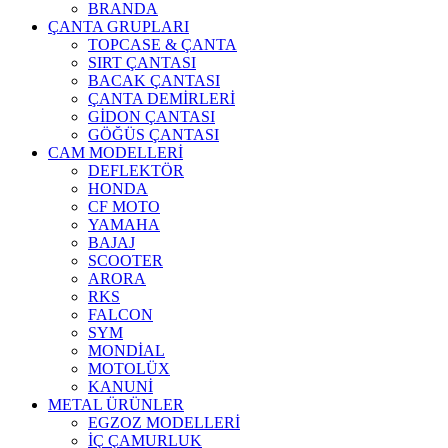
BRANDA
ÇANTA GRUPLARI
TOPCASE & ÇANTA
SIRT ÇANTASI
BACAK ÇANTASI
ÇANTA DEMİRLERİ
GİDON ÇANTASI
GÖĞÜS ÇANTASI
CAM MODELLERİ
DEFLEKTÖR
HONDA
CF MOTO
YAMAHA
BAJAJ
SCOOTER
ARORA
RKS
FALCON
SYM
MONDİAL
MOTOLÜX
KANUNİ
METAL ÜRÜNLER
EGZOZ MODELLERİ
İÇ ÇAMURLUK