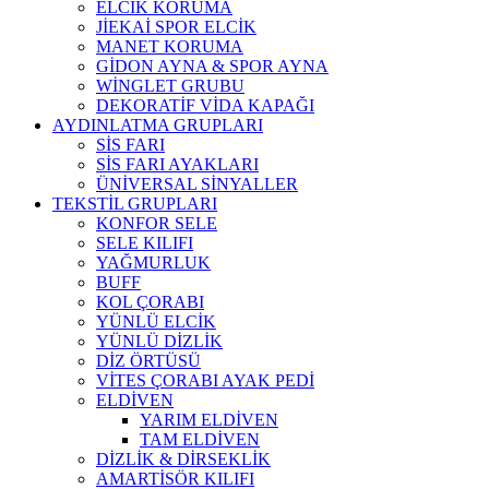
ELCİK KORUMA
JİEKAİ SPOR ELCİK
MANET KORUMA
GİDON AYNA & SPOR AYNA
WİNGLET GRUBU
DEKORATİF VİDA KAPAĞI
AYDINLATMA GRUPLARI
SİS FARI
SİS FARI AYAKLARI
ÜNİVERSAL SİNYALLER
TEKSTİL GRUPLARI
KONFOR SELE
SELE KILIFI
YAĞMURLUK
BUFF
KOL ÇORABI
YÜNLÜ ELCİK
YÜNLÜ DİZLİK
DİZ ÖRTÜSÜ
VİTES ÇORABI AYAK PEDİ
ELDİVEN
YARIM ELDİVEN
TAM ELDİVEN
DİZLİK & DİRSEKLİK
AMARTİSÖR KILIFI