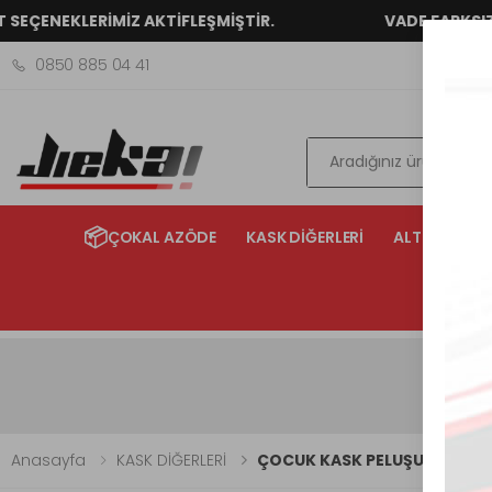
ENEKLERİMİZ AKTİFLEŞMİŞTİR.
VADE FARKSIZ 2 - 3
0850 885 04 41
Ara
📦
ÇOKAL AZÖDE
KASK DİĞERLERİ
ALTERNATİF 
Anasayfa
KASK DİĞERLERİ
ÇOCUK KASK PELUŞU