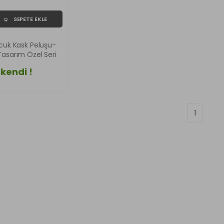
SEPETE EKLE
ocuk Kask Peluşu-
asarım Özel Seri
kendi !
1