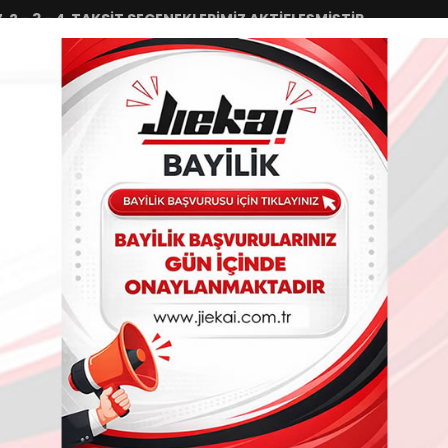
 - 4 TAKSİT SEÇENEKLERİMİZ AKTİFLEŞMİŞTİR.
VA
Sipariş Takip
Havele/EFT
İletiş
ÜRÜNLER
AYDINLATMA GRUPLARI
TEKSTİL GRUPLARI
ÇA
TAKOZ DEMİR
DİĞER ÜRÜNLER
ÇOCUK KASK PELUŞU