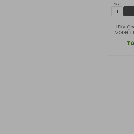
ADET
JİEKAİ Ç
MODEL 1 T
Tü