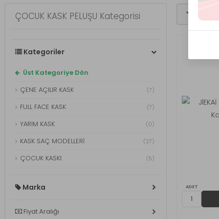
Filtrele
ÇOCUK KASK PELUŞU Kategorisi
Kategoriler
Üst Kategoriye Dön
ÇENE AÇILIR KASK
(7)
FULL FACE KASK
(7)
YARIM KASK
(0)
KASK SAÇ MODELLERİ
(27)
ÇOCUK KASKI
(5)
KASK PELUŞ
(48)
Marka
ADET
ÇOCUK KASK PELUŞU
(5)
BUHAR ÖNLEYİCİ VB
(2)
Fiyat Aralığı