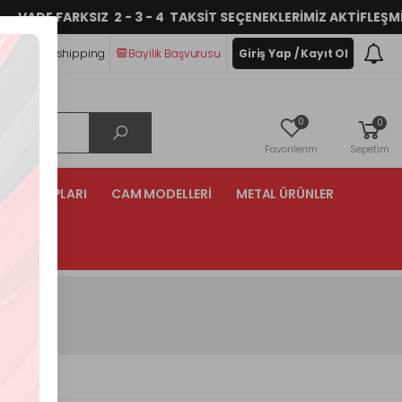
DE FARKSIZ 2 - 3 - 4 TAKSİT SEÇENEKLERİMİZ AKTİFLEŞMİŞTİR.
im
Dropshipping
Bayilik Başvurusu
Giriş Yap / Kayıt Ol
0
0
Favorilerim
Sepetim
NTA GRUPLARI
CAM MODELLERİ
METAL ÜRÜNLER