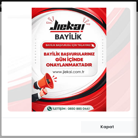
EÇENEKLERİMİZ AKTİFLEŞMİŞTİR.
VADE FARKSIZ 2 -
0
0
Mobil Menü
Mobil Menü
Mobil Menü
ÇOCUK KASK PELUŞU
Anasayfa
KASK DİĞERLERİ
ÇOCUK KASK PELUŞU
Kategori Filtreleme Göster/Gizle
İndirim Oranına Göre
Kapat