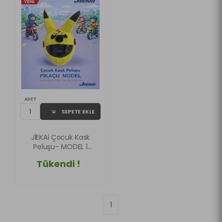
ADET
SEPETE EKLE
JİEKAİ Çocuk Kask
Peluşu- MODEL 1
Tasarım Özel Seri
Tükendi !
1