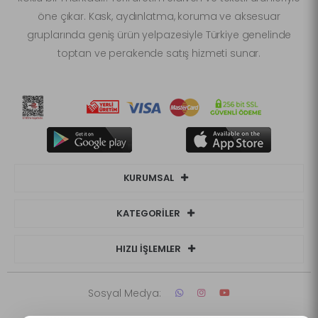
öne çıkar. Kask, aydınlatma, koruma ve aksesuar
gruplarında geniş ürün yelpazesiyle Türkiye genelinde
toptan ve perakende satış hizmeti sunar.
KURUMSAL
KATEGORİLER
HIZLI İŞLEMLER
Sosyal Medya: