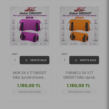
ADET
ADET
SEPETE EKLE
SEPETE EKLE
MOR 34 X 17 DBS007
TURUNCU 34 X 17
Dikiz aynalı Universal
DBS007 Dikiz aynalı
Çift Bağlantılı
Universal Çift
1.150,00 TL
1.150,00 TL
Asansörlü Deflektör
Bağlantılı Asansörlü
Deflektör
Perakende Fiyatı
Perakende Fiyatı