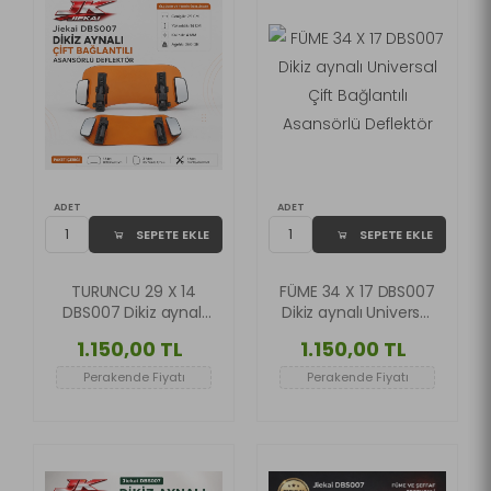
ADET
ADET
SEPETE EKLE
SEPETE EKLE
TURUNCU 29 X 14
FÜME 34 X 17 DBS007
DBS007 Dikiz aynalı
Dikiz aynalı Universal
Universal Çift
Çift Bağlantılı
1.150,00 TL
1.150,00 TL
Bağlantılı Asansörlü
Asansörlü Deflektör
Deflektör
Perakende Fiyatı
Perakende Fiyatı