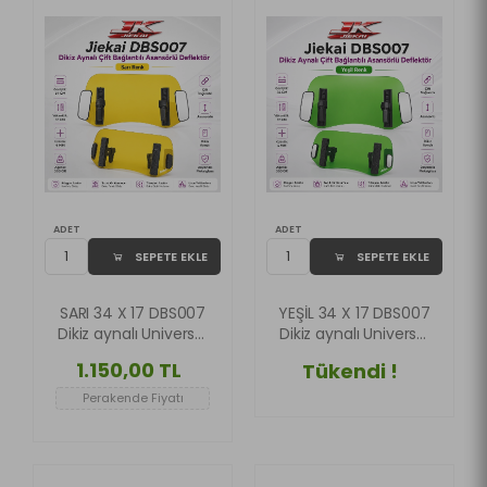
ADET
ADET
SEPETE EKLE
SEPETE EKLE
SARI 34 X 17 DBS007
YEŞİL 34 X 17 DBS007
Dikiz aynalı Universal
Dikiz aynalı Universal
Çift Bağlantılı
Çift Bağlantılı
1.150,00 TL
Tükendi !
Asansörlü Deflektör
Asansörlü Deflektör
(Kopya)
Perakende Fiyatı