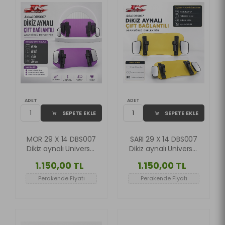
ADET
ADET
SEPETE EKLE
SEPETE EKLE
MOR 29 X 14 DBS007
SARI 29 X 14 DBS007
Dikiz aynalı Universal
Dikiz aynalı Universal
Çift Bağlantılı
Çift Bağlantılı
1.150,00 TL
1.150,00 TL
Asansörlü Deflektör
Asansörlü Deflektör
Perakende Fiyatı
Perakende Fiyatı