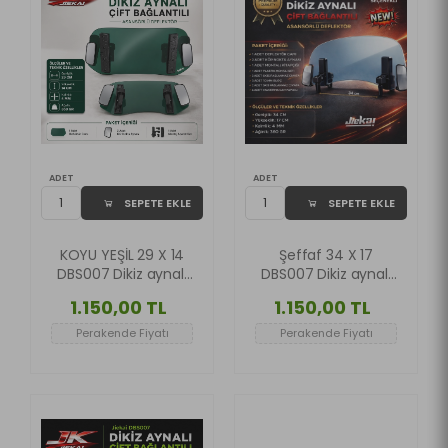
ADET
ADET
SEPETE EKLE
SEPETE EKLE
KOYU YEŞİL 29 X 14
Şeffaf 34 X 17
DBS007 Dikiz aynalı
DBS007 Dikiz aynalı
Universal Çift
Universal Çift
1.150,00 TL
1.150,00 TL
Bağlantılı Asansörlü
Bağlantılı Asansörlü
Deflektör
Deflektör
Perakende Fiyatı
Perakende Fiyatı