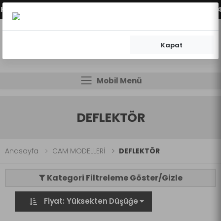
RİMİZ AKTİFLEŞMİŞTİR.
VADE FARKSIZ 2 - 3 - 4 
Kapat
0
0
Mobil Menü
Mobil Menü
Mobil Menü
DEFLEKTÖR
Anasayfa
CAM MODELLERİ
DEFLEKTÖR
Kategori Filtreleme Göster/Gizle
Fiyat: Yüksekten Düşüğe