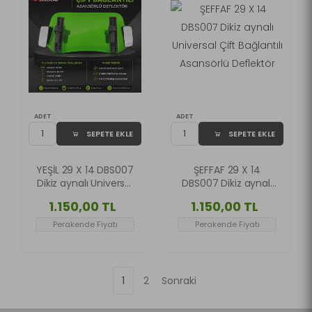
ADET
ADET
SEPETE EKLE
SEPETE EKLE
YEŞİL 29 X 14 DBS007
ŞEFFAF 29 X 14
Dikiz aynalı Universal
DBS007 Dikiz aynalı
Çift Bağlantılı
Universal Çift
1.150,00 TL
1.150,00 TL
Asansörlü Deflektör
Bağlantılı Asansörlü
Deflektör
Perakende Fiyatı
Perakende Fiyatı
1
2
Sonraki