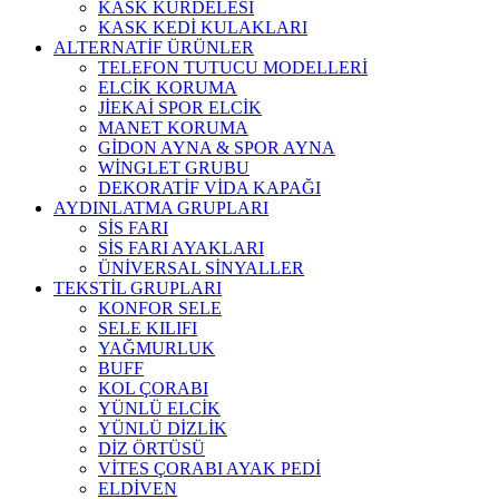
KASK KURDELESİ
KASK KEDİ KULAKLARI
ALTERNATİF ÜRÜNLER
TELEFON TUTUCU MODELLERİ
ELCİK KORUMA
JİEKAİ SPOR ELCİK
MANET KORUMA
GİDON AYNA & SPOR AYNA
WİNGLET GRUBU
DEKORATİF VİDA KAPAĞI
AYDINLATMA GRUPLARI
SİS FARI
SİS FARI AYAKLARI
ÜNİVERSAL SİNYALLER
TEKSTİL GRUPLARI
KONFOR SELE
SELE KILIFI
YAĞMURLUK
BUFF
KOL ÇORABI
YÜNLÜ ELCİK
YÜNLÜ DİZLİK
DİZ ÖRTÜSÜ
VİTES ÇORABI AYAK PEDİ
ELDİVEN