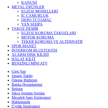
KANUNİ
METAL ÜRÜNLER
EGZOZ MODELLERİ
İÇ ÇAMURLUK
DEPO TUTAMAÇ
YAN SEHPA
TAKOZ DEMİR
EGZOZ KORUMA TAKOZLARI
MOTOR KORUMA
TEKER KORUMA VE ALTERNATİF
SPOR MANET
İNTERKOM BLUETOOTH
ALARM DİSK KİLİDİ
HALAT KİLİT
BENZİNLİ MİNİ ATV
Giriş Yap
Sipariş Takibi
Ödeme Bildirimi
Banka Hesaplarımız
İletişim
Sıkça Sorulan Sorular
Mesafeli Satış Sözleşmesi
Hakkımızda
Üyelik Sözleşmesi