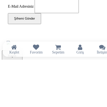
E-Mail Adresiniz
Şifremi Gönder
Keşfet
Favorim
Sepetim
Giriş
İletişi
Kapat
×
Tahsilat / Ödeme Yap (Borç Ödeme)
Sadece onaylanmış tahsilatlarınızı ödeyiniz.
Yeni sipariş için lütfen
Sepet
ekranından ödeme yapınız.
Sisteme kayıtlı e-posta adresiniz?