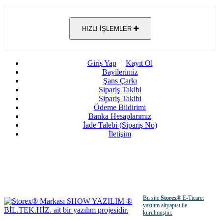
HIZLI İŞLEMLER
Giriş Yap
|
Kayıt Ol
Bayilerimiz
Şans Çarkı
Sipariş Takibi
Sipariş Takibi
Ödeme Bildirimi
Banka Hesaplarımız
İade Talebi (Sipariş No)
İletişim
Bu site
Storex
® E-Ticaret
yazılım altyapısı ile
kurulmuştur.