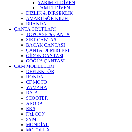
YARIM ELDİVEN
TAM ELDİVEN
DİZLİK & DİRSEKLİK
AMARTİSÖR KILIFI
BRANDA
ÇANTA GRUPLARI
TOPCASE & ÇANTA
SIRT ÇANTASI
BACAK ÇANTASI
ÇANTA DEMİRLERİ
GİDON ÇANTASI
GÖĞÜS ÇANTASI
CAM MODELLERİ
DEFLEKTÖR
HONDA
CF MOTO
YAMAHA
BAJAJ
SCOOTER
ARORA
RKS
FALCON
SYM
MONDİAL
MOTOLÜX