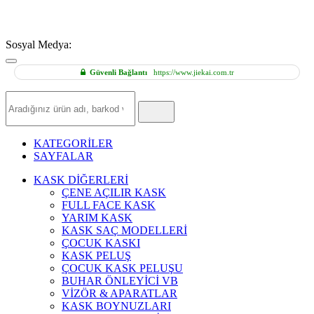
Sosyal Medya:
Güvenli Bağlantı
https://www.jiekai.com.tr
Hızlı
Ürün
Ara
KATEGORİLER
SAYFALAR
KASK DİĞERLERİ
ÇENE AÇILIR KASK
FULL FACE KASK
YARIM KASK
KASK SAÇ MODELLERİ
ÇOCUK KASKI
KASK PELUŞ
ÇOCUK KASK PELUŞU
BUHAR ÖNLEYİCİ VB
VİZÖR & APARATLAR
KASK BOYNUZLARI