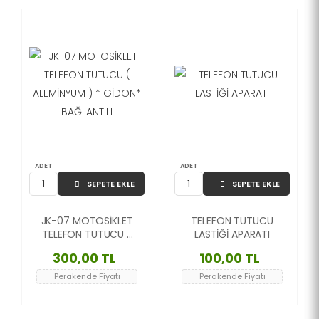
ADET
ADET
SEPETE EKLE
SEPETE EKLE
JK-07 MOTOSİKLET
TELEFON TUTUCU
TELEFON TUTUCU (
LASTİĞİ APARATI
ALEMİNYUM ) *
300,00 TL
100,00 TL
GİDON* BAĞLANTILI
Perakende Fiyatı
Perakende Fiyatı