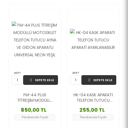
TURUNCU
SİYAH
ADET
ADET
SEPETE EKLE
SEPETE EKLE
FM-44 PLUS
HK-04 KASK APARATI
TİTREŞİM MODÜLLÜ
TELEFON TUTUCU
MOTOSİKLET
APARATİ
850,00 TL
255,00 TL
TELEFON TUTUCU
AYARLANABİLİR
AYNA VE GİDON
Perakende Fiyatı
Perakende Fiyatı
APARATLI UNIVERSAL
NEON YEŞİL