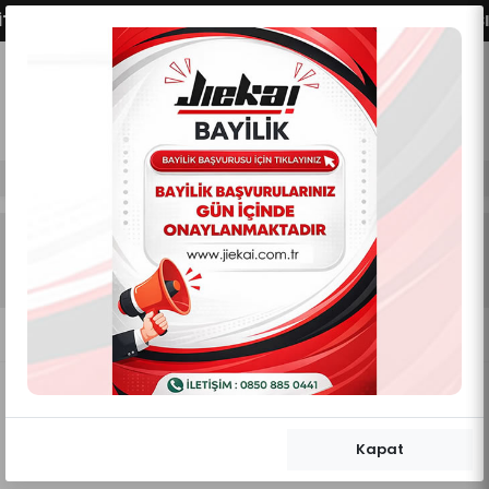
T SEÇENEKLERİMİZ AKTİFLEŞMİŞTİR.
VADE FARKSIZ 
0
0
Mobil Menü
Mobil Menü
Mobil Menü
BUFF
Anasayfa
TEKSTİL GRUPLARI
BUFF
Kategori Filtreleme Göster/Gizle
Önerilen Sıralama
Kapat