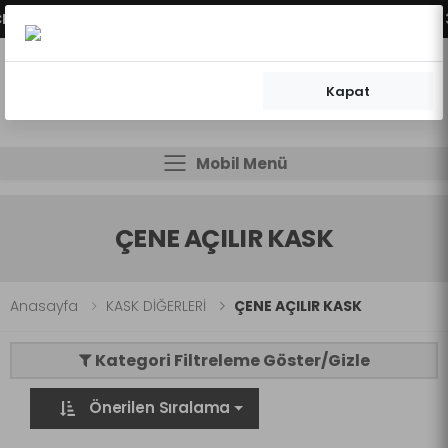
NEKLERİMİZ AKTİFLEŞMİŞTİR.
VADE FARKSIZ 2 - 3 
Kapat
0
0
Mobil Menü
Mobil Menü
Mobil Menü
ÇENE AÇILIR KASK
Anasayfa
KASK DİĞERLERİ
ÇENE AÇILIR KASK
Kategori Filtreleme Göster/Gizle
Önerilen Sıralama