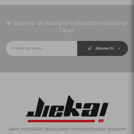
Duyuru ve Kampanyalardan Haberdar
Olun!
Abone Ol
Jiekai, motosiklet aksesuarları alanında faaliyet gösteren