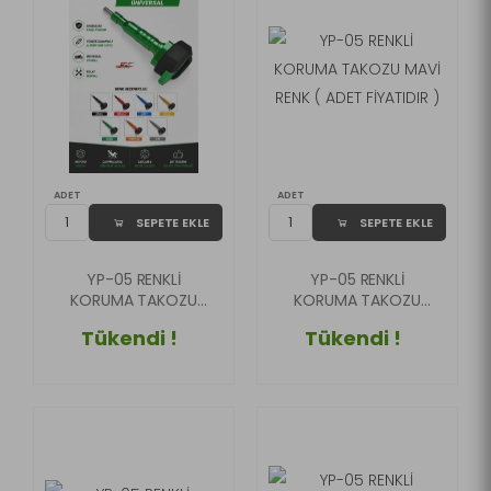
ADET
ADET
SEPETE EKLE
SEPETE EKLE
YP-05 RENKLİ
YP-05 RENKLİ
KORUMA TAKOZU
KORUMA TAKOZU
YEŞİL RENK ( ADET
MAVİ RENK ( ADET
Tükendi !
Tükendi !
FİYATIDIR )
FİYATIDIR )