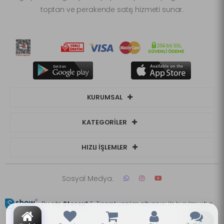
toptan ve perakende satış hizmeti sunar.
KURUMSAL
KATEGORİLER
HIZLI İŞLEMLER
Sosyal Medya:
Bu site
Storex
® E-Ticaret yazılım altyapısı ile kurulmuştur.