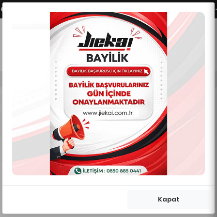
NEKLERİMİZ AKTİFLEŞMİŞTİR.
VADE FARKSIZ 2 - 3 
0
0
Mobil Menü
Mobil Menü
Mobil Menü
EGZOZ KORUMA TAKOZLARI
Anasayfa
TAKOZ DEMİR
EGZOZ KORUMA TAKOZLARI
Kategori Filtreleme Göster/Gizle
Önerilen Sıralama
Kapat