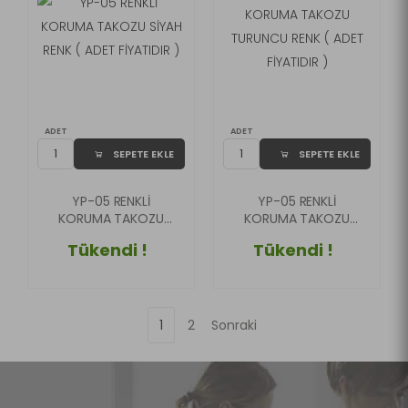
ADET
ADET
SEPETE EKLE
SEPETE EKLE
YP-05 RENKLİ
YP-05 RENKLİ
KORUMA TAKOZU
KORUMA TAKOZU
SİYAH RENK ( ADET
TURUNCU RENK (
Tükendi !
Tükendi !
FİYATIDIR )
ADET FİYATIDIR )
1
2
Sonraki