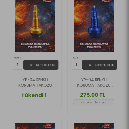
ADET
ADET
SEPETE EKLE
SEPETE EKLE
YP-04 RENKLİ
YP-04 RENKLİ
KORUMA TAKOZU
KORUMA TAKOZU
GOLD RENK ( ADET
MAVİ RENK ( ADET
275,00 TL
Tükendi !
FİYATIDIR )
FİYATIDIR )
Perakende Fiyatı