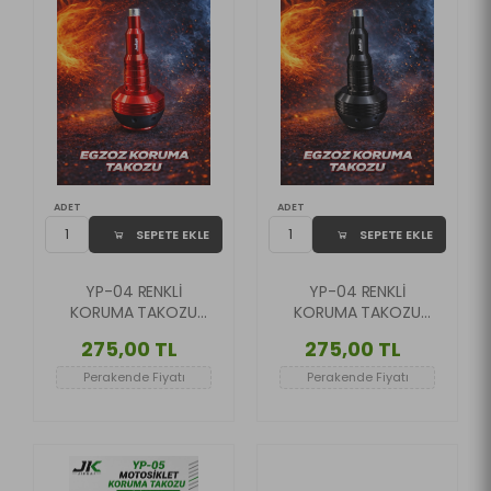
ADET
ADET
SEPETE EKLE
SEPETE EKLE
YP-04 RENKLİ
YP-04 RENKLİ
KORUMA TAKOZU
KORUMA TAKOZU
KIRMIZI RENK ( ADET
SİYAH RENK ( ADET
275,00 TL
275,00 TL
FİYATIDIR )
FİYATIDIR )
Perakende Fiyatı
Perakende Fiyatı