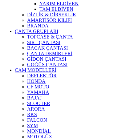
YARIM ELDİVEN
TAM ELDİVEN
DİZLİK & DİRSEKLİK
AMARTİSÖR KILIFI
BRANDA
ÇANTA GRUPLARI
TOPCASE & ÇANTA
SIRT ÇANTASI
BACAK ÇANTASI
ÇANTA DEMİRLERİ
GİDON ÇANTASI
GÖĞÜS ÇANTASI
CAM MODELLERİ
DEFLEKTÖR
HONDA
CF MOTO
YAMAHA
BAJAJ
SCOOTER
ARORA
RKS
FALCON
SYM
MONDİAL
MOTOLÜX