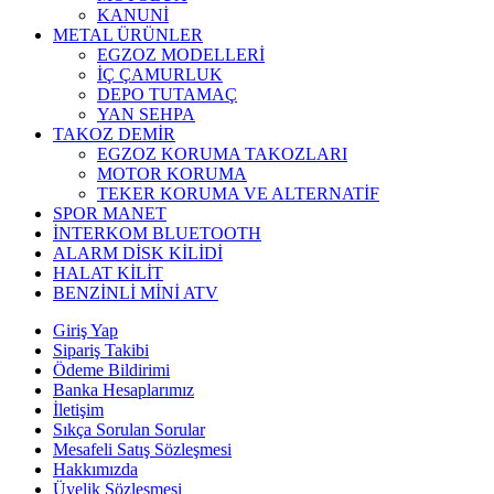
KANUNİ
METAL ÜRÜNLER
EGZOZ MODELLERİ
İÇ ÇAMURLUK
DEPO TUTAMAÇ
YAN SEHPA
TAKOZ DEMİR
EGZOZ KORUMA TAKOZLARI
MOTOR KORUMA
TEKER KORUMA VE ALTERNATİF
SPOR MANET
İNTERKOM BLUETOOTH
ALARM DİSK KİLİDİ
HALAT KİLİT
BENZİNLİ MİNİ ATV
Giriş Yap
Sipariş Takibi
Ödeme Bildirimi
Banka Hesaplarımız
İletişim
Sıkça Sorulan Sorular
Mesafeli Satış Sözleşmesi
Hakkımızda
Üyelik Sözleşmesi