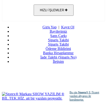
HIZLI İŞLEMLER
Giriş Yap
|
Kayıt Ol
Bayilerimiz
Şans Çarkı
Sipariş Takibi
Sipariş Takibi
Ödeme Bildirimi
Banka Hesaplarımız
İade Talebi (Sipariş No)
İletişim
Bu site
Storex
® E-Ticaret
yazılım altyapısı ile
kurulmuştur.