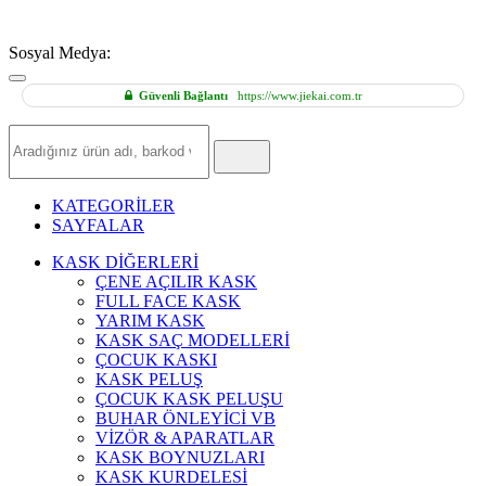
Sosyal Medya:
Güvenli Bağlantı
https://www.jiekai.com.tr
Hızlı
Ürün
Ara
KATEGORİLER
SAYFALAR
KASK DİĞERLERİ
ÇENE AÇILIR KASK
FULL FACE KASK
YARIM KASK
KASK SAÇ MODELLERİ
ÇOCUK KASKI
KASK PELUŞ
ÇOCUK KASK PELUŞU
BUHAR ÖNLEYİCİ VB
VİZÖR & APARATLAR
KASK BOYNUZLARI
KASK KURDELESİ