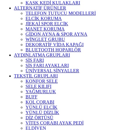
KASK KEDİ KULAKLARI
ALTERNATİF ÜRÜNLER
TELEFON TUTUCU MODELLERİ
ELCİK KORUMA
JİEKAİ SPOR ELCİK
MANET KORUMA
GİDON AYNA & SPOR AYNA
WİNGLET GRUBU
DEKORATİF VİDA KAPAĞI
BLUETOOTH HOPARLÖR
AYDINLATMA GRUPLARI
SİS FARI
SİS FARI AYAKLARI
ÜNİVERSAL SİNYALLER
TEKSTİL GRUPLARI
KONFOR SELE
SELE KILIFI
YAĞMURLUK
BUFF
KOL ÇORABI
YÜNLÜ ELCİK
YÜNLÜ DİZLİK
DİZ ÖRTÜSÜ
VİTES ÇORABI AYAK PEDİ
ELDİVEN