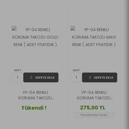
ADET
ADET
SEPETE EKLE
SEPETE EKLE
YP-04 RENKLİ
YP-04 RENKLİ
KORUMA TAKOZU
KORUMA TAKOZU
GOLD RENK ( ADET
MAVİ RENK ( ADET
275,00 TL
Tükendi !
FİYATIDIR )
FİYATIDIR )
Perakende Fiyatı