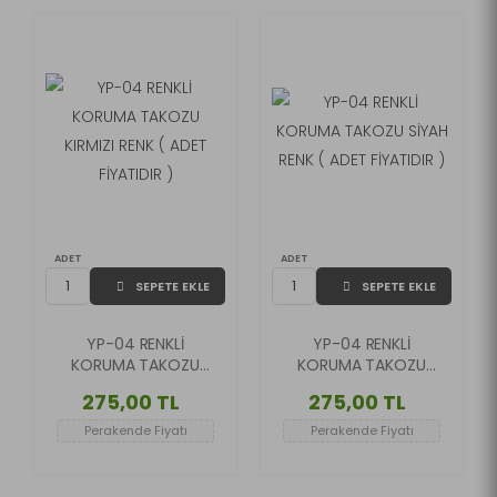
ADET
ADET
SEPETE EKLE
SEPETE EKLE
YP-04 RENKLİ
YP-04 RENKLİ
KORUMA TAKOZU
KORUMA TAKOZU
KIRMIZI RENK ( ADET
SİYAH RENK ( ADET
275,00 TL
275,00 TL
FİYATIDIR )
FİYATIDIR )
Perakende Fiyatı
Perakende Fiyatı