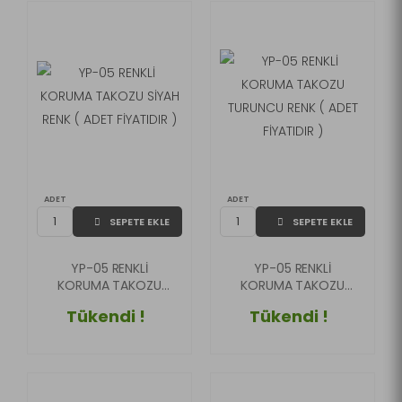
ADET
ADET
SEPETE EKLE
SEPETE EKLE
YP-05 RENKLİ
YP-05 RENKLİ
KORUMA TAKOZU
KORUMA TAKOZU
SİYAH RENK ( ADET
TURUNCU RENK (
Tükendi !
Tükendi !
FİYATIDIR )
ADET FİYATIDIR )