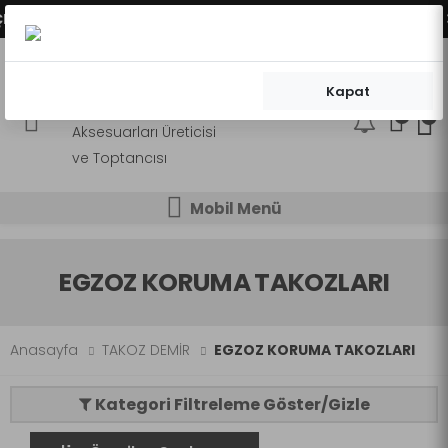
NEKLERİMİZ AKTİFLEŞMİŞTİR.
VADE FARKSIZ 2 - 3 
Kapat
0
0
Mobil Menü
Mobil Menü
Mobil Menü
EGZOZ KORUMA TAKOZLARI
Anasayfa
TAKOZ DEMİR
EGZOZ KORUMA TAKOZLARI
Kategori Filtreleme Göster/Gizle