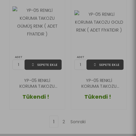
ADET
ADET
SEPETE EKLE
SEPETE EKLE
YP-05 RENKLİ
YP-05 RENKLİ
KORUMA TAKOZU
KORUMA TAKOZU
GÜMÜŞ RENK ( ADET
GOLD RENK ( ADET
Tükendi !
Tükendi !
FİYATIDIR )
FİYATIDIR )
1
2
Sonraki