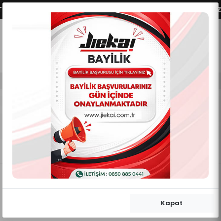
 SEÇENEKLERİMİZ AKTİFLEŞMİŞTİR.
VADE FARKSIZ 2
0
0
Mobil Menü
Mobil Menü
Mobil Menü
ELCİK KORUMA
Anasayfa
ALTERNATİF ÜRÜNLER
ELCİK KORUMA
Kategori Filtreleme Göster/Gizle
Önerilen Sıralama
Kapat