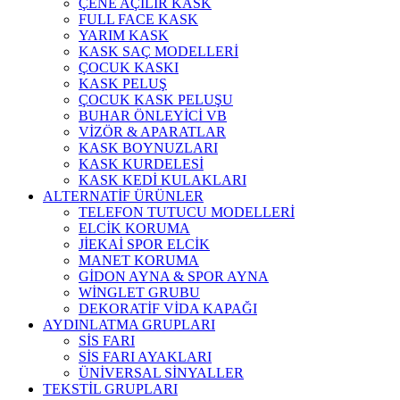
ÇENE AÇILIR KASK
FULL FACE KASK
YARIM KASK
KASK SAÇ MODELLERİ
ÇOCUK KASKI
KASK PELUŞ
ÇOCUK KASK PELUŞU
BUHAR ÖNLEYİCİ VB
VİZÖR & APARATLAR
KASK BOYNUZLARI
KASK KURDELESİ
KASK KEDİ KULAKLARI
ALTERNATİF ÜRÜNLER
TELEFON TUTUCU MODELLERİ
ELCİK KORUMA
JİEKAİ SPOR ELCİK
MANET KORUMA
GİDON AYNA & SPOR AYNA
WİNGLET GRUBU
DEKORATİF VİDA KAPAĞI
AYDINLATMA GRUPLARI
SİS FARI
SİS FARI AYAKLARI
ÜNİVERSAL SİNYALLER
TEKSTİL GRUPLARI