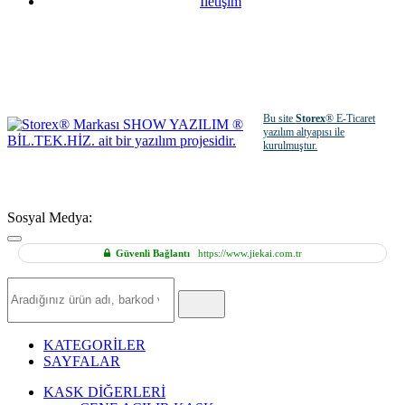
İletişim
Bu site
Storex
® E-Ticaret
yazılım altyapısı ile
kurulmuştur.
Sosyal Medya:
Güvenli Bağlantı
https://www.jiekai.com.tr
Hızlı
Ürün
Ara
KATEGORİLER
SAYFALAR
KASK DİĞERLERİ