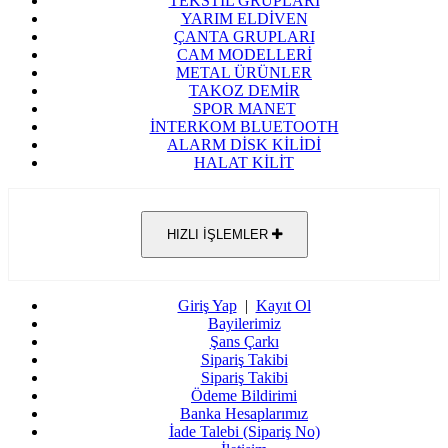
TEKSTİL GRUPLARI
YARIM ELDİVEN
ÇANTA GRUPLARI
CAM MODELLERİ
METAL ÜRÜNLER
TAKOZ DEMİR
SPOR MANET
İNTERKOM BLUETOOTH
ALARM DİSK KİLİDİ
HALAT KİLİT
HIZLI İŞLEMLER
Giriş Yap
|
Kayıt Ol
Bayilerimiz
Şans Çarkı
Sipariş Takibi
Sipariş Takibi
Ödeme Bildirimi
Banka Hesaplarımız
İade Talebi (Sipariş No)