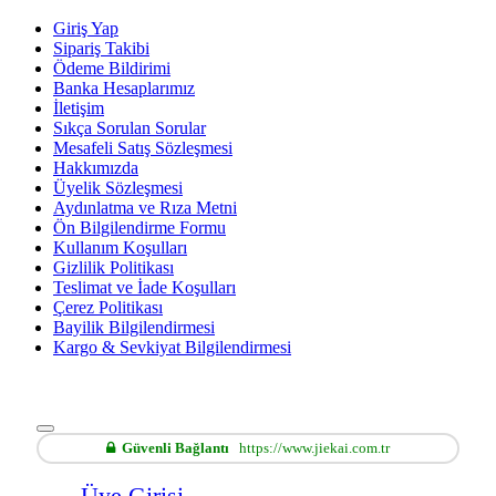
Giriş Yap
Sipariş Takibi
Ödeme Bildirimi
Banka Hesaplarımız
İletişim
Sıkça Sorulan Sorular
Mesafeli Satış Sözleşmesi
Hakkımızda
Üyelik Sözleşmesi
Aydınlatma ve Rıza Metni
Ön Bilgilendirme Formu
Kullanım Koşulları
Gizlilik Politikası
Teslimat ve İade Koşulları
Çerez Politikası
Bayilik Bilgilendirmesi
Kargo & Sevkiyat Bilgilendirmesi
Güvenli Bağlantı
https://www.jiekai.com.tr
Üye Girişi