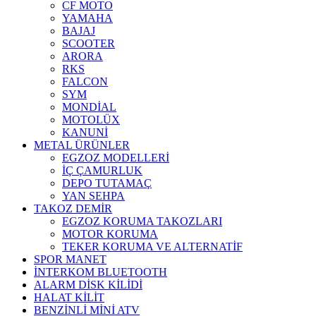
CF MOTO
YAMAHA
BAJAJ
SCOOTER
ARORA
RKS
FALCON
SYM
MONDİAL
MOTOLÜX
KANUNİ
METAL ÜRÜNLER
EGZOZ MODELLERİ
İÇ ÇAMURLUK
DEPO TUTAMAÇ
YAN SEHPA
TAKOZ DEMİR
EGZOZ KORUMA TAKOZLARI
MOTOR KORUMA
TEKER KORUMA VE ALTERNATİF
SPOR MANET
İNTERKOM BLUETOOTH
ALARM DİSK KİLİDİ
HALAT KİLİT
BENZİNLİ MİNİ ATV