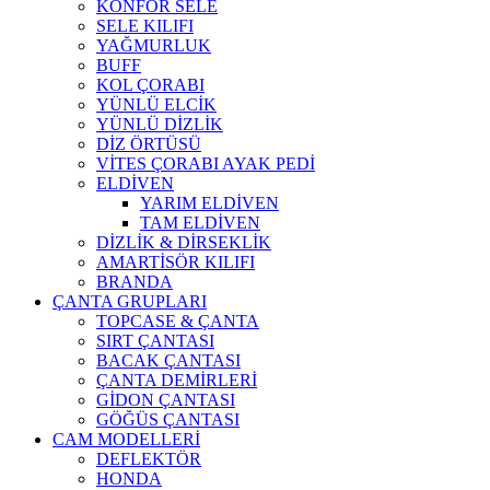
KONFOR SELE
SELE KILIFI
YAĞMURLUK
BUFF
KOL ÇORABI
YÜNLÜ ELCİK
YÜNLÜ DİZLİK
DİZ ÖRTÜSÜ
VİTES ÇORABI AYAK PEDİ
ELDİVEN
YARIM ELDİVEN
TAM ELDİVEN
DİZLİK & DİRSEKLİK
AMARTİSÖR KILIFI
BRANDA
ÇANTA GRUPLARI
TOPCASE & ÇANTA
SIRT ÇANTASI
BACAK ÇANTASI
ÇANTA DEMİRLERİ
GİDON ÇANTASI
GÖĞÜS ÇANTASI
CAM MODELLERİ
DEFLEKTÖR
HONDA