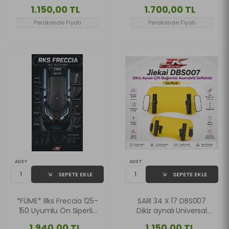
Çift Bağlantılı Asansörlü
2024 Uyumlu Cam
1.150,00 TL
1.700,00 TL
Deflektör
FÜME
Perakende Fiyatı
Perakende Fiyatı
ADET
ADET
SEPETE EKLE
SEPETE EKLE
*FÜME* Rks Freccia 125-
SARI 34 X 17 DBS007
150 Uyumlu Ön Siperlik
Dikiz aynalı Universal
cam 65 cm 2021-2025
Çift Bağlantılı Asansörlü
1.940,00 TL
1.150,00 TL