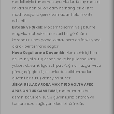
modelleriyle tamamen uyumludur. Kolay montaj
imkanı sunan bu ön cam, herhangi bir ekstra
modifikasyona gerek kalmadan hızla monte
edilebilir.
Estetik ve Şıklık:
Modern tasarımı ve şık füme
rengiyle, motosikletinize zarif bir görünüm
kazandırır. Hem görsel olarak hem de fonksiyonel
olarak performans sağlar.
Hava Koşullarına Dayanıklı:
Hem şehir içi hem
de uzun yol sürüşlerinde hava koşullarına karşı
yüksek dayanıklılığa sahiptir. Yağmur, rüzgar veya
güneş ışığı gibi dış etkenlerden etkilenmeden
güvenli bir sürüş deneyimi sunar.
JİEKAİ RELLAX ARORA MAX T 150 VOLTA APEC
APX5 ÖN TUR CAMI FÜME
, motorunuzun ön
kısmını korurken, sürüş güvenliğinizi arttıran ve
konforunuzu sağlayan ideal bir üründür.