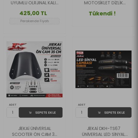
UYUMLU OLRJINAL KALIP
MOTOSİKLET DİZLİK
KONFOR SELE
AYARLANABİLİR
425,00 TL
Tükendi !
KORUYUCU SİYAH
Perakende Fiyatı
ADET
ADET
SEPETE EKLE
SEPETE EKLE
JİEKAİ ÜNİVERSAL
JİEKAİ DKH-TS67
SCOOTER ÖN CAM 35
ÜNİVERSAL LED SİNYAL