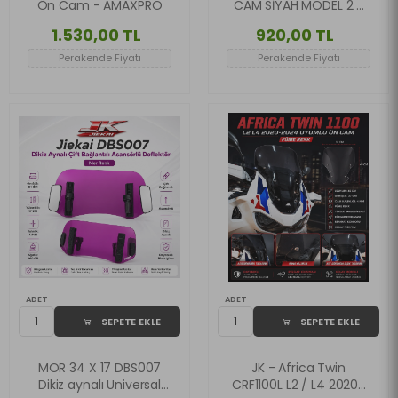
Ön Cam - AMAXPRO
CAM SİYAH MODEL 2 -
MAX-T 2015-2020
1.530,00 TL
920,00 TL
UYUMLU
Perakende Fiyatı
Perakende Fiyatı
ADET
ADET
SEPETE EKLE
SEPETE EKLE
MOR 34 X 17 DBS007
JK - Africa Twin
Dikiz aynalı Universal
CRF1100L L2 / L4 2020-