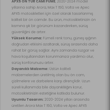
APX5 ÖN TUR CAMI FÜME
, 2020-2024 model
yıllarına sahip Arora, Max T 150, Volta ve Apec
APX5 motosikletleri için özel olarak tasarlanmış
kaliteli bir ön camdır. Bu ürün, motosikletinizin ön
kısmına şık bir görünüm kazandırırken, sürüş
güvenliğini de artırır.
Yüksek Koruma:
Fümeli renk tonu, güneş ışığının
doğrudan etkisini azaltarak, sürüş sırasında daha
rahat bir görüş sağlar. Aynı zamanda rüzgar ve
hava koşullarından korunmanıza yardımcı olur,
sürüş konforunuzu artırır.
Dayanıklı Malzeme:
Üstün kaliteli
malzemelerden üretilmiş olan bu ön cam,
çizilmelere ve darbelere karşı dirençlidir. Uzun
süreli kullanımda bile dayanıklılığını korur,
motosikletinizin estetiğine katkıda bulunur.
Uyumlu Tasarım:
2020-2024 yılları arasında
üretilen Arora Max T 150, Volta ve Apec APX5