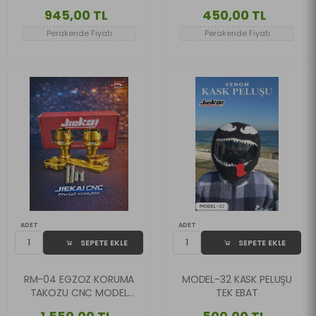
CM SİYAH (Kopya)
LAMBASI
945,00 TL
450,00 TL
Perakende Fiyatı
Perakende Fiyatı
ADET
ADET
SEPETE EKLE
SEPETE EKLE
RM-04 EGZOZ KORUMA
MODEL-32 KASK PELUŞU
TAKOZU CNC MODEL
TEK EBAT
GOLD RENK