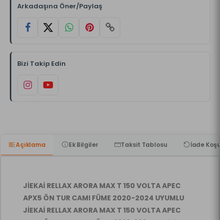
Arkadaşına Öner/Paylaş
Bizi Takip Edin
Açıklama
Ek Bilgiler
Taksit Tablosu
İade Koşu
JİEKAİ RELLAX ARORA MAX T 150 VOLTA APEC
APX5 ÖN TUR CAMI FÜME 2020-2024 UYUMLU
JİEKAİ RELLAX ARORA MAX T 150 VOLTA APEC