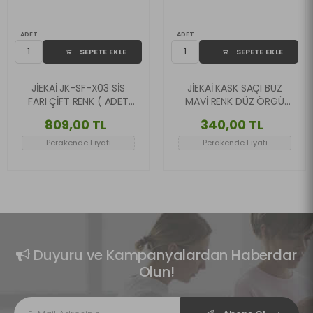
ADET
ADET
SEPETE EKLE
SEPETE EKLE
JİEKAİ JK-SF-X03 SİS
JİEKAİ KASK SAÇI BUZ
FARI ÇİFT RENK ( ADET
MAVİ RENK DÜZ ÖRGÜ
FİYATIDIR )
MODEL-13
809,00 TL
340,00 TL
Perakende Fiyatı
Perakende Fiyatı
Duyuru ve Kampanyalardan Haberdar
Olun!