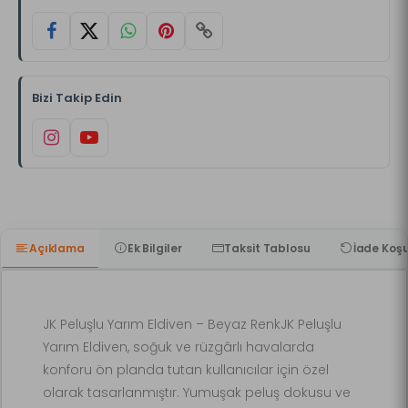
Bizi Takip Edin
Açıklama
Ek Bilgiler
Taksit Tablosu
İade Koşu
JK Peluşlu Yarım Eldiven – Beyaz RenkJK Peluşlu
Yarım Eldiven, soğuk ve rüzgârlı havalarda
konforu ön planda tutan kullanıcılar için özel
olarak tasarlanmıştır. Yumuşak peluş dokusu ve