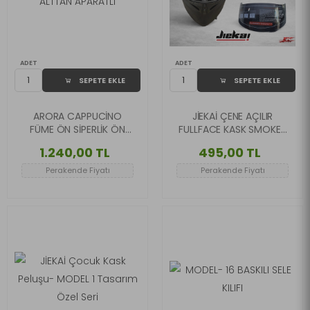
ADET
ADET
SEPETE EKLE
SEPETE EKLE
ARORA CAPPUCİNO
JİEKAİ ÇENE AÇILIR
FÜME ÖN SİPERLİK ÖN
FULLFACE KASK SMOKE-
CAM ALTTAN APARATLI
FÜME VİZÖR JK 902 -
1.240,00 TL
495,00 TL
JK306 UYUMLU
Perakende Fiyatı
Perakende Fiyatı