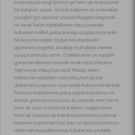
sade beyaz rengi ile hem şık hem de fonksiyonel
bir kullanım sunar. Günlük kullanım ve motosiklet
sürüşleri için ideal bir üründür.Rüzgâra Dayanıklı
ve Sıcak Tutan YapıEldivenin dış yüzeyinde
kullanılan kaliteli peluş kumaş, rüzgâra karşı etkili
bir koruma sağlar. Soğuk havalarda elin
üşümesini engeller, sıcaklığı muhafaza ederek
sürüş konforunu artırır. Özellikle serin ve rüzgârlı
günlerde ellerinizi sararak sıcak tutar.Dökülme
Yapmayan Peluş KumaşJK Peluşlu Yarım
Eldiven’de kullanılan özel peluş kumaş tüy
dökülmesi yapmaz. Uzun süreli kullanımlarda bile
formunu kaybetmez, peluş yapısı bozulmaz ve
estetik görünümünü korur. Bu sayede hem temiz
hem de uzun ömürlü bir kullanım sağlar.Yarım
Parmak Tasarımı ile Rahat KontrolYarım parmak
tasarımı sayesinde:Gaz, fren ve debriyaj kontrolü
daha net hissedilirGünlük kullanımda pratiklik