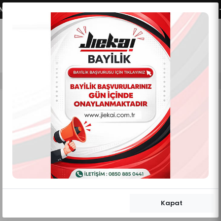
ERİMİZ AKTİFLEŞMİŞTİR.
VADE FARKSIZ 2 - 3 - 4
0
0
Mobil Menü
Mobil Menü
Mobil Menü
Jiekai
JK PELUŞLU YARIM ELDİVEN KORUMALI
BEYAZ RENK
Kapat
4.0
0
Değerlendirme