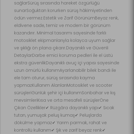
sağlarSürüş sırasında hareket özgürlüğü
sunarSoğuktan korurken sürüş hâkimiyetinden
ödün vermez.Estetik ve Zarif GörünümBeyaz renk,
eldivene sade, temiz ve modern bir görünüm
kazandırır. Minimal tasarımı sayesinde farklı
motosiklet ekipmanlarıyla kolayca uyum sağlar
ve şıklığı ön plana çıkarır.Dayanıklı ve Güvenli
DetaylarDarbe emici koruma pedleri ile el üstü
ekstra güvenlikDayanıklı avuç içi yapısı sayesinde
uzun ömürlü kullanımAyarlanabilir bilek bandı ile
ele tam oturur, sürüş sırasında kayma
yapmazKullanım AlanlarıMotosiklet ve scooter
sürüşleriGünlük şehir içi kullanımSonbahar ve kış
mevsimleriKısa ve orta mesafeli sürüşlerÖne
Çıkan Özellikler✔ Rüzgâra dayanıklı yapı✔ Sıcak
tutan, yumuşak peluş kumaş✔ Peluşlarda
dökülme yapmaz✔ Yarım parmak, rahat ve
kontrollü kullanım✔ Şık ve zarif beyaz renk✔