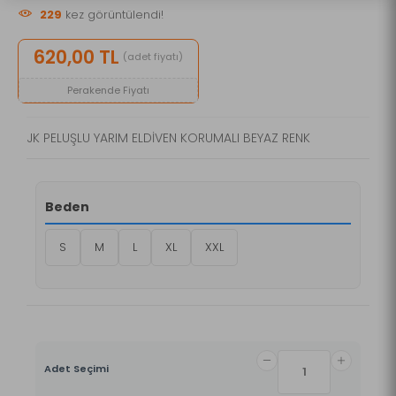
229
kez görüntülendi!
620,00 TL
(adet fiyatı)
Perakende Fiyatı
JK PELUŞLU YARIM ELDİVEN KORUMALI BEYAZ RENK
Beden
S
M
L
XL
XXL
Adet Seçimi