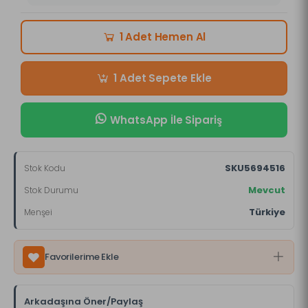
Hemen Al
1 Adet
Sepete Ekle
1 Adet
WhatsApp İle Sipariş
SKU5694516
Stok Kodu
Mevcut
Stok Durumu
Türkiye
Menşei
Favorilerime Ekle
Arkadaşına Öner/Paylaş