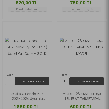
820,00 TL
750,00 TL
YÜKSEKLİK: 44 CM
KALINLIK: 4 MM
Perakende Fiyatı
Perakende Fiyatı
ADET
ADET
SEPETE EKLE
SEPETE EKLE
JK JİEKAİ Honda PCX
MODEL-26 KASK PELUŞU
2021-2024 Uyumlu
TEK EBAT TARAFTAR-1
(*T*) Sport Ön Cam -
ERKEK MODEL
1.850,00 TL
600,00 TL
GOLD