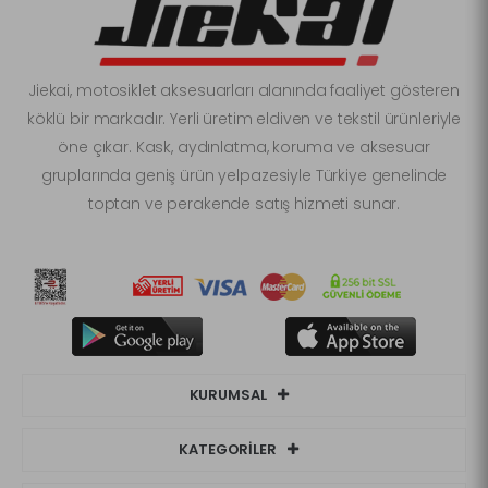
Jiekai, motosiklet aksesuarları alanında faaliyet gösteren
köklü bir markadır. Yerli üretim eldiven ve tekstil ürünleriyle
öne çıkar. Kask, aydınlatma, koruma ve aksesuar
gruplarında geniş ürün yelpazesiyle Türkiye genelinde
toptan ve perakende satış hizmeti sunar.
KURUMSAL
KATEGORİLER