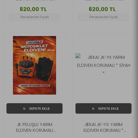
KIRMIZI RENK
FUŞYA RENK
620,00 TL
620,00 TL
Perakende Fiyatı
Perakende Fiyatı
SEPETE EKLE
SEPETE EKLE
JK PELUŞLU YARIM
JİEKAİ JK-YX YARIM
ELDİVEN KORUMALI
ELDİVEN KORUMALI *
TURUNCU RENK
SİYAH *