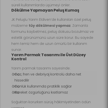
süreli kullanımlarda üşümeyi önler.
Dökülme Yapmayan Peluş Kumaş
JK Peluşlu Yarım Eldiven’de kullanılan özel peluş
malzeme
tüy dökülmesi yapmaz
. Zamanla
formunu kaybetmez, peluş dokusu bozulmaz ve
estetik görünümünü uzun süre korur. Bu sayede
hem temiz hem de uzun ömürlü bir kullanım
sunar.
Yarım Parmak Tasarımı ile Üst Düzey
Kontrol
Yarım parmak tasarımı sayesinde:
Gaz, fren ve debriyaj kontrolü daha net
hissedilir
Günlük kullanımda pratiklik sağlar
Hareket özgürlüğünü kısıtlamaz
Soğuktan korurken sürüş hâkimiyetinden ödün
vermez.