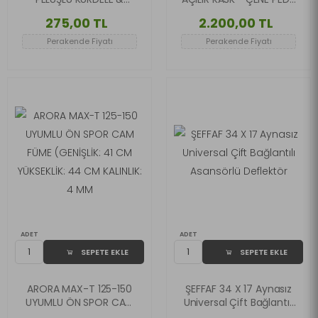
FİYONK SİYAH-BEYAZ
* B1 KARBON DESEN
275,00 TL
2.200,00 TL
(KASK DAHİL DEĞİLDİR)
Perakende Fiyatı
Perakende Fiyatı
ADET
ADET
SEPETE EKLE
SEPETE EKLE
ARORA MAX-T 125-150
ŞEFFAF 34 X 17 Aynasız
UYUMLU ÖN SPOR CAM
Universal Çift Bağlantılı
FÜME (GENİŞLİK: 41 CM
Asansörlü Deflektör