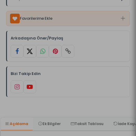
Favorilerime Ekle
Arkadaşına Öner/Paylaş
Bizi Takip Edin
Açıklama
Ek Bilgiler
Taksit Tablosu
İade Koşu