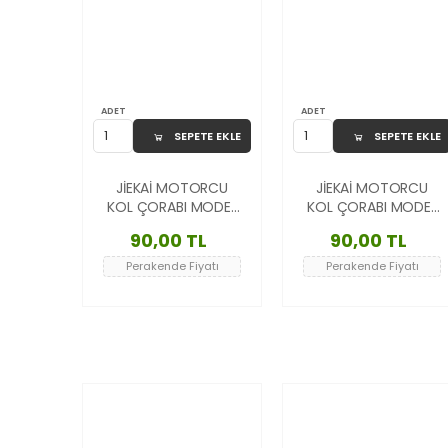
ADET
ADET
SEPETE EKLE
SEPETE EKLE
JİEKAİ MOTORCU
JİEKAİ MOTORCU
KOL ÇORABI MODEL
KOL ÇORABI MODEL
- 5
- 4
90,00 TL
90,00 TL
Perakende Fiyatı
Perakende Fiyatı