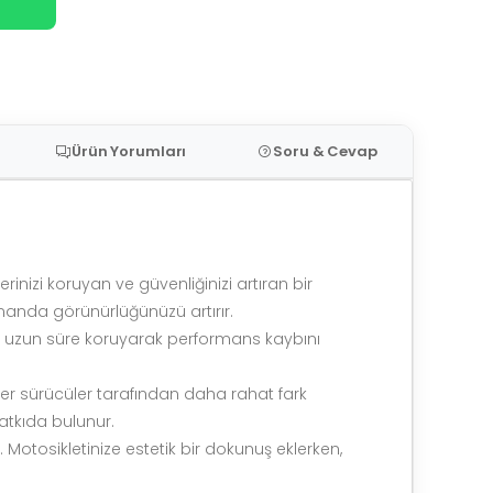
Ürün Yorumları
Soru & Cevap
rinizi koruyan ve güvenliğinizi artıran bir
amanda görünürlüğünüzü artırır.
inizi uzun süre koruyarak performans kaybını
iğer sürücüler tarafından daha rahat fark
atkıda bulunur.
. Motosikletinize estetik bir dokunuş eklerken,