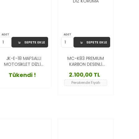
ADET
ADET
SEPETE EKLE
SEPETE EKLE
JK-E-18 MAFSALLI
MC-K83 PREMIUM
MOTOSİKLET DİZLİK
KARBON DESENLİ
AYARLANABİLİR
MOTOSİKLET DİZLİK
2.100,00 TL
Tükendi !
KORUYUCU GRİ
SETİ AYARLANABİLİR
BANTLI DİZ KORUMA
Perakende Fiyatı