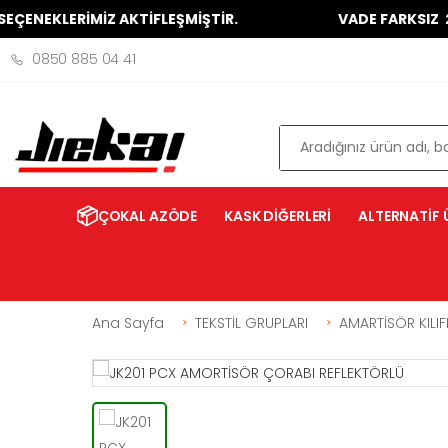
EKLERİMİZ AKTİFLEŞMİŞTİR.
VADE FARKSIZ 2 - 3 -
0850 885 04 41
Ara
📦
ÇOKAL AZÖDE
KASK DİĞERLERİ
ALTERNATİF 
Ana Sayfa
TEKSTİL GRUPLARI
AMARTİSÖR KILIF