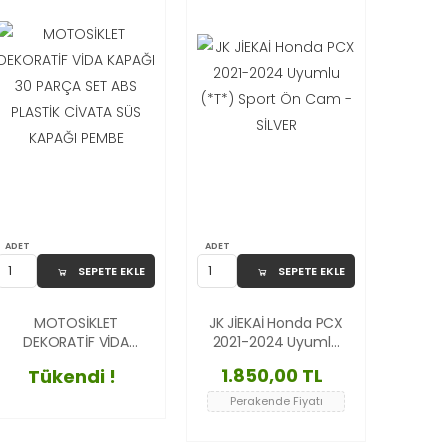
ADET
ADET
SEPETE EKLE
SEPETE EKLE
MOTOSİKLET
JK JİEKAİ Honda PCX
DEKORATİF VİDA
2021-2024 Uyumlu
KAPAĞI 30 PARÇA
(*T*) Sport Ön
1.850,00 TL
Tükendi !
SET ABS PLASTİK
Cam - SİLVER
CİVATA SÜS KAPAĞI
Perakende Fiyatı
PEMBE