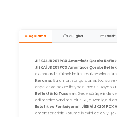
Açıklama
Ek Bilgiler
Taksit
JİEKAİ JK201 PCX Amortisör Çorabı Reflek
JİEKAİ JK201 PCX Amortisör Çorabı Reflek
aksesuardır. Yüksek kaliteli malzemelerle üre
Koruma:
Bu amortisör çorabı, kir, toz, su ve
engeller ve bakım ihtiyacını azaltır. Dayanıklı
Reflektörlü Tasarım:
Gece sürüşlerinde ve d
edilmenize yardımcı olur. Bu, güvenliğinizi 
Estetik ve Fonksiyonel:
JİEKAİ JK201 PCX 
amortisörlerinizi koruma işlevini de en iyi şeki