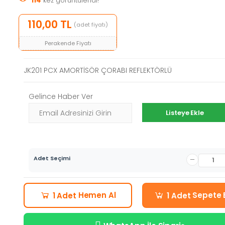
114
kez görüntülendi!
110,00 TL
(adet fiyatı)
Perakende Fiyatı
JK201 PCX AMORTİSÖR ÇORABI REFLEKTÖRLÜ
Gelince Haber Ver
Listeye Ekle
Adet Seçimi
Hemen Al
Sepete 
1 Adet
1 Adet