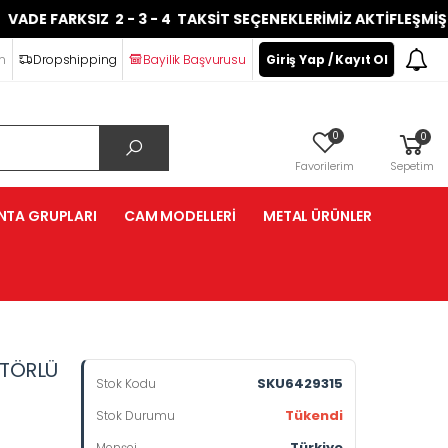
FARKSIZ 2 - 3 - 4 TAKSİT SEÇENEKLERİMİZ AKTİFLEŞMİŞTİR.
im
Dropshipping
Bayilik Başvurusu
Giriş Yap / Kayıt Ol
0
0
Favorilerim
Sepetim
NTA GRUPLARI
CAM MODELLERİ
METAL ÜRÜNLER
KTÖRLÜ
SKU6429315
Stok Kodu
Tükendi
Stok Durumu
Türkiye
Menşei