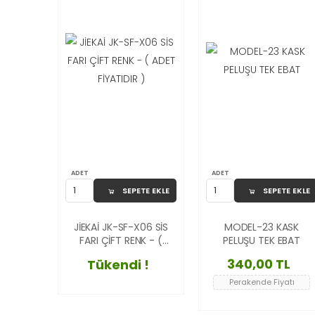
ADET
ADET
SEPETE EKLE
SEPETE EKLE
JİEKAİ JK-SF-X06 SİS
MODEL-23 KASK
FARI ÇİFT RENK - (
PELUŞU TEK EBAT
ADET FİYATIDIR )
340,00 TL
Tükendi !
Perakende Fiyatı