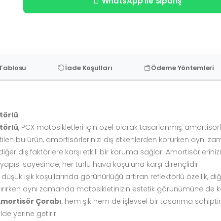
WhatsApp İle Sipariş
 Tablosu
İade Koşulları
Ödeme Yöntemleri
törlü
törlü
, PCX motosikletleri için özel olarak tasarlanmış, amortisörle
tilen bu ürün, amortisörlerinizi dış etkenlerden korurken aynı z
 diğer dış faktörlere karşı etkili bir koruma sağlar. Amortisörler
 yapısı sayesinde, her türlü hava koşuluna karşı dirençlidir.
üşük ışık koşullarında görünürlüğü artıran reflektörlü özellik, d
artırırken aynı zamanda motosikletinizin estetik görünümüne de k
Amortisör Çorabı
, hem şık hem de işlevsel bir tasarıma sahiptir
lde yerine getirir.