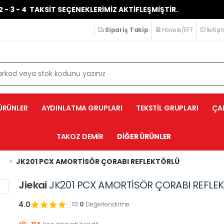
 4 TAKSİT SEÇENEKLERİMİZ AKTİFLEŞMİŞTİR.
VADE 
Sipariş Takip
Havele/EFT
İletiş
ÜRÜNLER
AYDINLATMA GRUPLARI
TEKSTİL GRUPLARI
ÇA
TAKOZ DEMİR
DİĞER ÜRÜNLER
I
JK201 PCX AMORTİSÖR ÇORABI REFLEKTÖRLÜ
Jiekai
JK201 PCX AMORTİSÖR ÇORABI REFLE
4.0
0
Değerlendirme