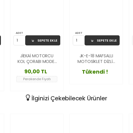
ADET
ADET
SEPETE EKLE
SEPETE EKLE
JİEKAİ MOTORCU
JK-E-18 MAFSALLI
KOL ÇORABI MODEL
MOTOSİKLET DİZLİK
- 3
AYARLANABİLİR
90,00 TL
Tükendi !
KORUYUCU
TURUNCU
Perakende Fiyatı
İlginizi Çekebilecek Ürünler