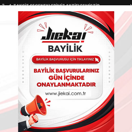
 TAKSİT SEÇENEKLERİMİZ AKTİFLEŞMİŞTİR.
VADE FA
Sipariş Takip
Havele/EFT
İletiş
ÜRÜNLER
AYDINLATMA GRUPLARI
TEKSTİL GRUPLARI
ÇA
TAKOZ DEMİR
DİĞER ÜRÜNLER
Nİ SEHA 125 ÖN CAM * 65 CM* ŞEFFAF
Jiekai
KANUNİ SEHA 125 ÖN CAM * 65 CM* Ş
4.0
0
Değerlendirme