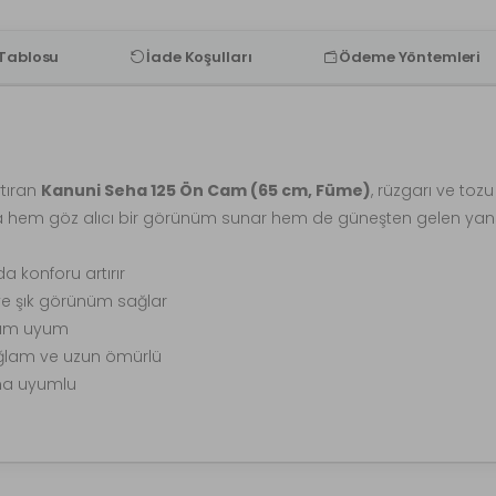
 Tablosu
İade Koşulları
Ödeme Yöntemleri
rtıran
Kanuni Seha 125 Ön Cam (65 cm, Füme)
, rüzgarı ve toz
la hem göz alıcı bir görünüm sunar hem de güneşten gelen yansım
a konforu artırır
ve şık görünüm sağlar
tam uyum
ağlam ve uzun ömürlü
ına uyumlu