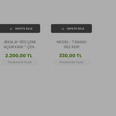
SEPETE EKLE
SEPETE EKLE
JİEKAİ JK-902 ÇENE
MODEL- 7 BASKILI
AÇILIR KASK * ÇENE
SELE KILIFI
PEDLİ * B1 KARBON
2.200,00 TL
330,00 TL
DESEN
Perakende Fiyatı
Perakende Fiyatı