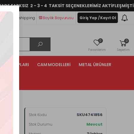
RKSIZ 2 - 3 - 4 TAKSİT SEÇENEKLERİMİZ AKTİFLEŞMİŞTİR.
im
Dropshipping
Bayilik Başvurusu
Giriş Yap / Kayıt Ol
0
0
Favorilerim
Sepetim
NTA GRUPLARI
CAM MODELLERİ
METAL ÜRÜNLER
EFFAF
SKU4741856
Stok Kodu
Mevcut
Stok Durumu
Türkiye
Menşei