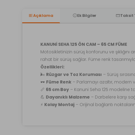
Açıklama
Ek Bilgiler
Taksit
KANUNİ SEHA 125 ÖN CAM – 65 CM FÜME
Motosikletinizin sürüş konforunu ve şıklığını a
rahat bir sürüş sağlar. Füme renk tasarımıy
Özellikleri:
🌬️
Rüzgar ve Toz Koruması
– Sürüş sırasınd
🕶️
Füme Renk
– Parlamayı azaltır, modern 
📏
65 cm Boy
– Kanuni Seha 125 modeline 
💪
Dayanıklı Malzeme
– Darbelere karşı s
⚡
Kolay Montaj
– Orijinal bağlantı noktalar