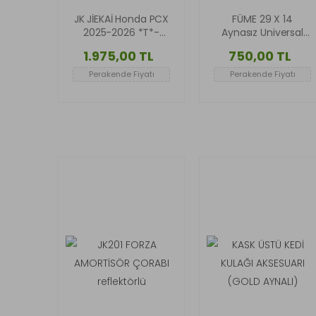
JK JİEKAİ Honda PCX
FÜME 29 X 14
2025-2026 *T*-
Aynasız Universal
Sport Ön Cam -
Çift Bağlantılı
1.975,00 TL
750,00 TL
PETEKLİ MODEL
Asansörlü Deflektör
(SİLVER)
Perakende Fiyatı
Perakende Fiyatı