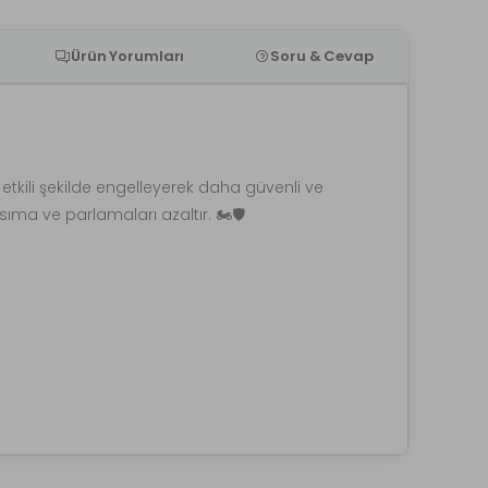
Ürün Yorumları
Soru & Cevap
u etkili şekilde engelleyerek daha güvenli ve
a ve parlamaları azaltır. 🏍️🛡️