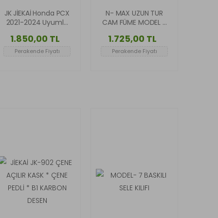
JK JİEKAİ Honda PCX
N- MAX UZUN TUR
2021-2024 Uyumlu
CAM FÜME MODEL 2
(*D*) Sport Ön
– MAX-T 2015-2020
1.850,00 TL
1.725,00 TL
Cam - GOLD
UYUMLU
Perakende Fiyatı
Perakende Fiyatı