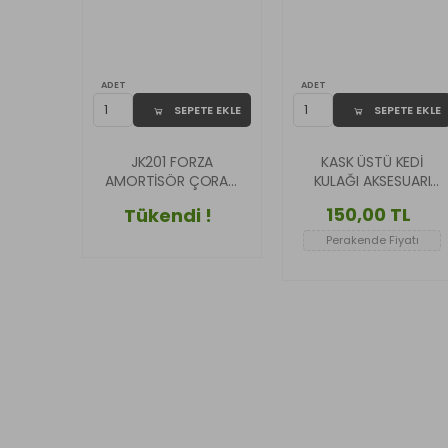
ADET
ADET
SEPETE EKLE
SEPETE EKLE
JK201 FORZA
KASK ÜSTÜ KEDİ
AMORTİSÖR ÇORABI
KULAĞI AKSESUARI
reflektörlü
(GOLD AYNALI)
150,00 TL
Tükendi !
Perakende Fiyatı