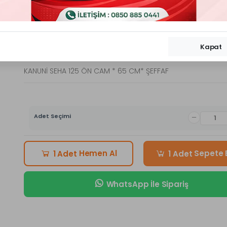
166
kez görüntülendi!
1.630,00 TL
(adet fiyatı)
Perakende Fiyatı
Kapat
KANUNİ SEHA 125 ÖN CAM * 65 CM* ŞEFFAF
Adet Seçimi
Hemen Al
Sepete 
1 Adet
1 Adet
WhatsApp İle Sipariş