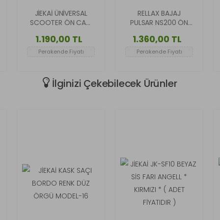
JİEKAİ ÜNİVERSAL
RELLAX BAJAJ
SCOOTER ÖN CAM
PULSAR NS200 ÖN
45 CM KOYU YEŞİL
SİPERLİK TURUNCU
1.190,00 TL
1.360,00 TL
RENK
RENK
Perakende Fiyatı
Perakende Fiyatı
İlginizi Çekebilecek Ürünler