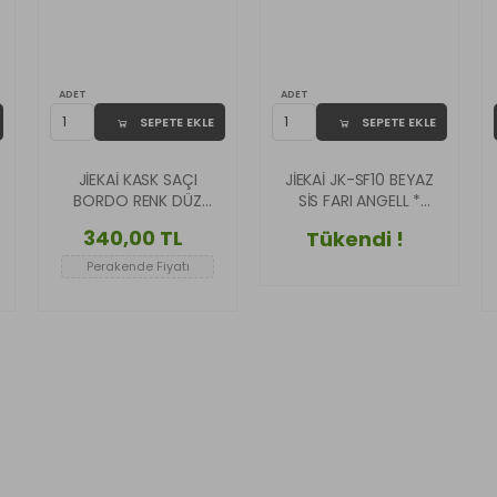
ADET
ADET
SEPETE EKLE
SEPETE EKLE
JİEKAİ KASK SAÇI
JİEKAİ JK-SF10 BEYAZ
BORDO RENK DÜZ
SİS FARI ANGELL *
ÖRGÜ MODEL-16
KIRMIZI * ( ADET
340,00 TL
Tükendi !
FİYATIDIR )
Perakende Fiyatı