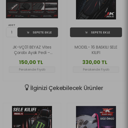
ADET
SEPETE EKLE
SEPETE EKLE
JK-VÇ01 BEYAZ Vites
MODEL- 16 BASKILI SELE
Çorabı Ayak Pedi –
KILIFI
Tam Kavrama &
150,00 TL
330,00 TL
Maksimum Koruma
Perakende Fiyatı
Perakende Fiyatı
İlginizi Çekebilecek Ürünler