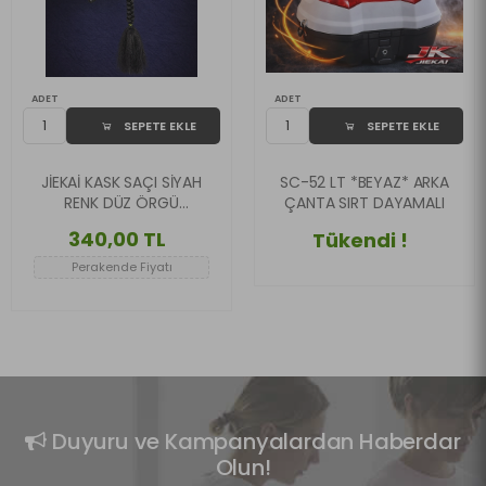
ADET
ADET
SEPETE EKLE
SEPETE EKLE
JİEKAİ KASK SAÇI SİYAH
SC-52 LT *BEYAZ* ARKA
RENK DÜZ ÖRGÜ
ÇANTA SIRT DAYAMALI
MODEL-22
340,00 TL
Tükendi !
Perakende Fiyatı
Duyuru ve Kampanyalardan Haberdar
Olun!