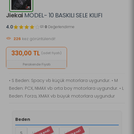
Jiekai
MODEL- 10 BASKILI SELE KILIFI
4.0
0
Değerlendirme
226
kez görüntülendi!
330,00 TL
(adet fiyatı)
Perakende Fiyatı
• S Beden: Spacy vb küçük motorlara uygundur. • M
Beden: PCX, NMAX vb orta boy motorlara uygundur. • L
Beden: Forza, XMAX vb büyük motorlara uygundur
Beden
S
M (Tükendi)
L (Tükendi)