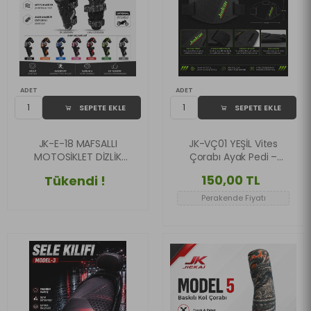
ADET
ADET
SEPETE EKLE
SEPETE EKLE
JK-E-18 MAFSALLI
JK-VÇ01 YEŞİL Vites
MOTOSİKLET DİZLİK
Çorabı Ayak Pedi –
AYARLANABİLİR
Tam Kavrama &
150,00 TL
Tükendi !
KORUYUCU GRİ
Maksimum Koruma
Perakende Fiyatı