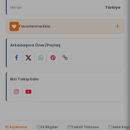
Türkiye
Menşei
Favorilerime Ekle
Arkadaşına Öner/Paylaş
Bizi Takip Edin
Açıklama
Ek Bilgiler
Taksit Tablosu
İade Koşu