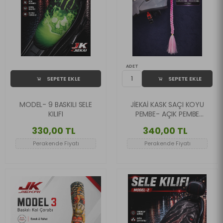
ADET
SEPETE EKLE
SEPETE EKLE
MODEL- 9 BASKILI SELE
JİEKAİ KASK SAÇI KOYU
KILIFI
PEMBE- AÇIK PEMBE
RENK DÜZ ÖRGÜ
330,00 TL
340,00 TL
MODEL-06
Perakende Fiyatı
Perakende Fiyatı