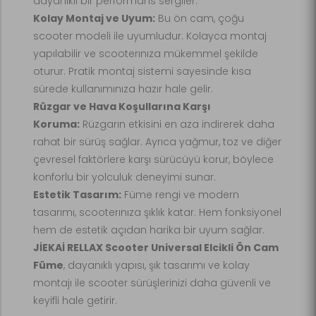
dayanıklı bir performans sergiler.
Kolay Montaj ve Uyum:
Bu ön cam, çoğu
scooter modeli ile uyumludur. Kolayca montaj
yapılabilir ve scooterınıza mükemmel şekilde
oturur. Pratik montaj sistemi sayesinde kısa
sürede kullanımınıza hazır hale gelir.
Rüzgar ve Hava Koşullarına Karşı
Koruma:
Rüzgarın etkisini en aza indirerek daha
rahat bir sürüş sağlar. Ayrıca yağmur, toz ve diğer
çevresel faktörlere karşı sürücüyü korur, böylece
konforlu bir yolculuk deneyimi sunar.
Estetik Tasarım:
Füme rengi ve modern
tasarımı, scooterınıza şıklık katar. Hem fonksiyonel
hem de estetik açıdan harika bir uyum sağlar.
JİEKAİ RELLAX Scooter Universal Elcikli Ön Cam
Füme
, dayanıklı yapısı, şık tasarımı ve kolay
montajı ile scooter sürüşlerinizi daha güvenli ve
keyifli hale getirir.