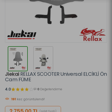
Jiekai
RELLAX SCOOTER Universal ELCİKLİ Ön
Cam FÜME
4.0
0
Değerlendirme
191
kez görüntülendi!
2.755,00 TL
(adet fiyatı)