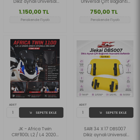
Dikiz aynalı Universal
Universal Çift Bağlantılı
Çift Bağlantılı Asansörlü
Asansörlü Deflektör
1.150,00 TL
750,00 TL
Deflektör
Perakende Fiyatı
Perakende Fiyatı
ADET
ADET
SEPETE EKLE
SEPETE EKLE
JK - Africa Twin
SARI 34 X 17 DBS007
CRF1100L L2 / L4 2020-
Dikiz aynalı Universal