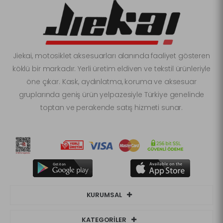
Jiekai, motosiklet aksesuarları alanında faaliyet gösteren
köklü bir markadır. Yerli üretim eldiven ve tekstil ürünleriyle
öne çıkar. Kask, aydınlatma, koruma ve aksesuar
gruplarında geniş ürün yelpazesiyle Türkiye genelinde
toptan ve perakende satış hizmeti sunar.
KURUMSAL
KATEGORİLER