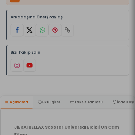
Arkadaşına Öner/Paylaş
Bizi Takip Edin
Açıklama
Ek Bilgiler
Taksit Tablosu
İade Koşu
JİEKAİ RELLAX Scooter Universal Elcikli Ön Cam
Füme