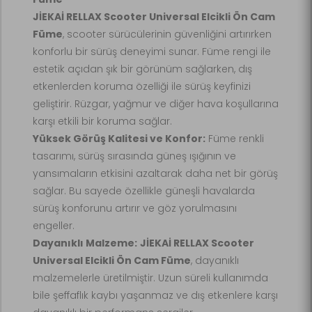
JİEKAİ RELLAX Scooter Universal Elcikli Ön Cam
Füme
, scooter sürücülerinin güvenliğini artırırken
konforlu bir sürüş deneyimi sunar. Füme rengi ile
estetik açıdan şık bir görünüm sağlarken, dış
etkenlerden koruma özelliği ile sürüş keyfinizi
geliştirir. Rüzgar, yağmur ve diğer hava koşullarına
karşı etkili bir koruma sağlar.
Yüksek Görüş Kalitesi ve Konfor:
Füme renkli
tasarımı, sürüş sırasında güneş ışığının ve
yansımaların etkisini azaltarak daha net bir görüş
sağlar. Bu sayede özellikle güneşli havalarda
sürüş konforunu artırır ve göz yorulmasını
engeller.
Dayanıklı Malzeme:
JİEKAİ RELLAX Scooter
Universal Elcikli Ön Cam Füme
, dayanıklı
malzemelerle üretilmiştir. Uzun süreli kullanımda
bile şeffaflık kaybı yaşanmaz ve dış etkenlere karşı