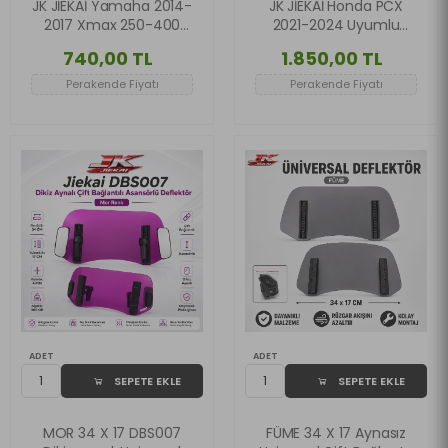
JK JİEKAİ Yamaha 2014-
JK JİEKAİ Honda PCX
2017 Xmax 250-400
2021-2024 Uyumlu
Uyumlu Sport Cam
(*D*) Sport Ön Cam -
740,00 TL
1.850,00 TL
(Siyah)
GOLD
Perakende Fiyatı
Perakende Fiyatı
ADET
ADET
SEPETE EKLE
SEPETE EKLE
MOR 34 X 17 DBS007
FÜME 34 X 17 Aynasız