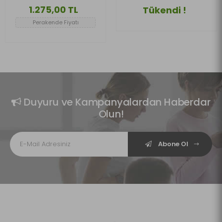
STİCKERLİ-HCBF150M1
SET ABS PLASTİK CİVATA
1.275,00 TL
Tükendi !
SÜS KAPAĞI MAVİ
Perakende Fiyatı
Duyuru ve Kampanyalardan Haberdar
Olun!
Abone Ol