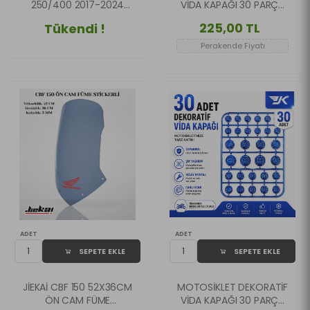
250/400 2017-2024
VİDA KAPAĞI 30 PARÇA
UYUMLU ÇANTA DEMİRİ
SET ABS PLASTİK CİVATA
225,00 TL
Tükendi !
SÜS KAPAĞI GÜMÜŞ
Perakende Fiyatı
ADET
ADET
SEPETE EKLE
SEPETE EKLE
JİEKAİ CBF 150 52X36CM
MOTOSİKLET DEKORATİF
ÖN CAM FÜME
VİDA KAPAĞI 30 PARÇA