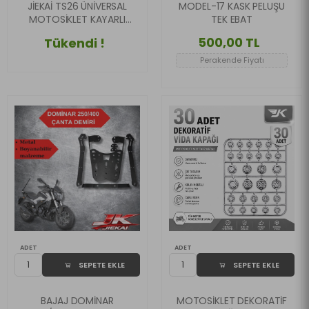
JİEKAİ TS26 ÜNİVERSAL
MODEL-17 KASK PELUŞU
MOTOSİKLET KAYARLI
TEK EBAT
SİNYAL SARI*KIRMIZI
500,00 TL
Tükendi !
Perakende Fiyatı
ADET
ADET
SEPETE EKLE
SEPETE EKLE
BAJAJ DOMİNAR
MOTOSİKLET DEKORATİF