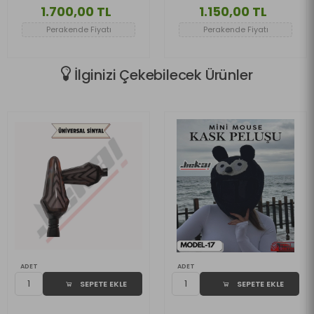
2024 Uyumlu Cam
Çift Bağlantılı Asansörlü
1.700,00 TL
1.150,00 TL
FÜME
Deflektör
Perakende Fiyatı
Perakende Fiyatı
İlginizi Çekebilecek Ürünler
ADET
ADET
SEPETE EKLE
SEPETE EKLE