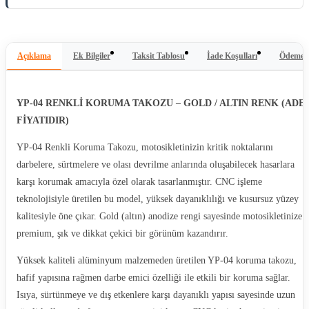
Açıklama
Ek Bilgiler
Taksit Tablosu
İade Koşulları
Ödeme Y
YP-04 RENKLİ KORUMA TAKOZU – GOLD / ALTIN RENK (ADE
FİYATIDIR)
YP-04 Renkli Koruma Takozu, motosikletinizin kritik noktalarını
darbelere, sürtmelere ve olası devrilme anlarında oluşabilecek hasarlara
karşı korumak amacıyla özel olarak tasarlanmıştır. CNC işleme
teknolojisiyle üretilen bu model, yüksek dayanıklılığı ve kusursuz yüzey
kalitesiyle öne çıkar. Gold (altın) anodize rengi sayesinde motosikletinize
premium, şık ve dikkat çekici bir görünüm kazandırır.
Yüksek kaliteli alüminyum malzemeden üretilen YP-04 koruma takozu,
hafif yapısına rağmen darbe emici özelliği ile etkili bir koruma sağlar.
Isıya, sürtünmeye ve dış etkenlere karşı dayanıklı yapısı sayesinde uzun