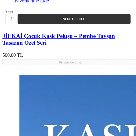
Favorilerime Ekle
ADET
SEPETE EKLE
JİEKAİ Çocuk Kask Peluşu – Pembe Tavşan
Tasarım Özel Seri
500,00 TL
Perakende Fiyatı