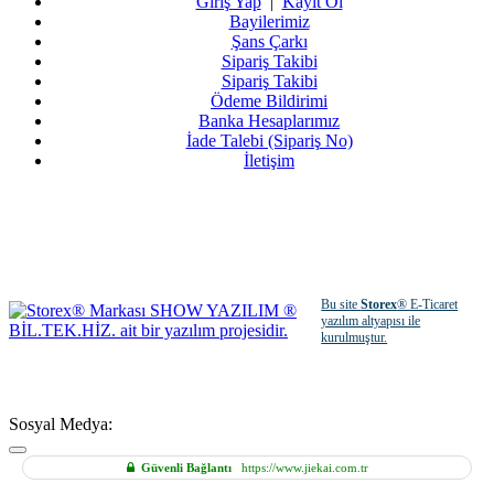
Giriş Yap
|
Kayıt Ol
Bayilerimiz
Şans Çarkı
Sipariş Takibi
Sipariş Takibi
Ödeme Bildirimi
Banka Hesaplarımız
İade Talebi (Sipariş No)
İletişim
Bu site
Storex
® E-Ticaret
yazılım altyapısı ile
kurulmuştur.
Sosyal Medya:
Güvenli Bağlantı
https://www.jiekai.com.tr