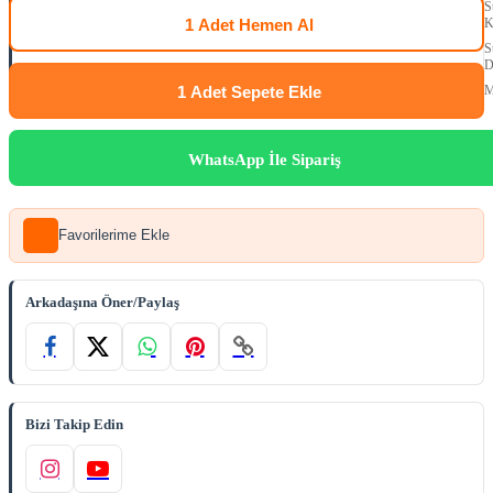
S
1 Adet
Hemen Al
K
S
D
1 Adet
Sepete Ekle
M
WhatsApp İle Sipariş
Favorilerime Ekle
Arkadaşına Öner/Paylaş
Bizi Takip Edin