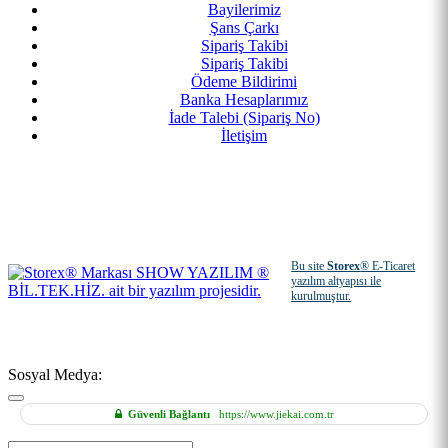
Bayilerimiz
Şans Çarkı
Sipariş Takibi
Sipariş Takibi
Ödeme Bildirimi
Banka Hesaplarımız
İade Talebi (Sipariş No)
İletişim
Bu site
Storex
® E-Ticaret
yazılım altyapısı ile
kurulmuştur.
Sosyal Medya:
Güvenli Bağlantı
https://www.jiekai.com.tr