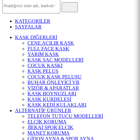
Hızlı
Ürün
Ara
KATEGORİLER
SAYFALAR
KASK DİĞERLERİ
ÇENE AÇILIR KASK
FULL FACE KASK
YARIM KASK
KASK SAÇ MODELLERİ
ÇOCUK KASKI
KASK PELUŞ
ÇOCUK KASK PELUŞU
BUHAR ÖNLEYİCİ VB
VİZÖR & APARATLAR
KASK BOYNUZLARI
KASK KURDELESİ
KASK KEDİ KULAKLARI
ALTERNATİF ÜRÜNLER
TELEFON TUTUCU MODELLERİ
ELCİK KORUMA
JİEKAİ SPOR ELCİK
MANET KORUMA
GİDON AYNA & SPOR AYNA