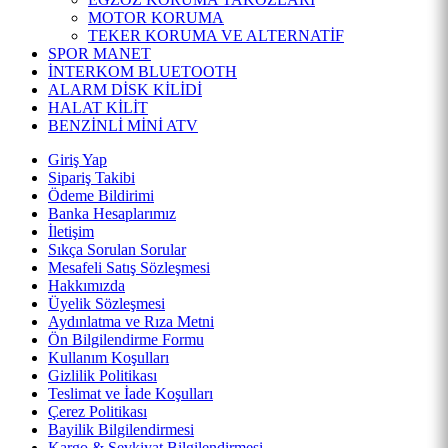
MOTOR KORUMA
TEKER KORUMA VE ALTERNATİF
SPOR MANET
İNTERKOM BLUETOOTH
ALARM DİSK KİLİDİ
HALAT KİLİT
BENZİNLİ MİNİ ATV
Giriş Yap
Sipariş Takibi
Ödeme Bildirimi
Banka Hesaplarımız
İletişim
Sıkça Sorulan Sorular
Mesafeli Satış Sözleşmesi
Hakkımızda
Üyelik Sözleşmesi
Aydınlatma ve Rıza Metni
Ön Bilgilendirme Formu
Kullanım Koşulları
Gizlilik Politikası
Teslimat ve İade Koşulları
Çerez Politikası
Bayilik Bilgilendirmesi
Kargo & Sevkiyat Bilgilendirmesi