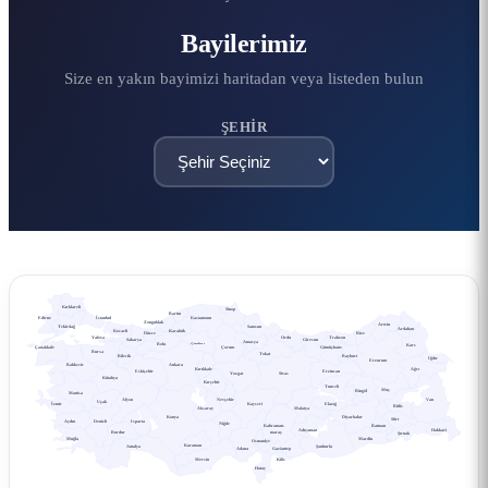
Bayilerimiz
Size en yakın bayimizi haritadan veya listeden bulun
ŞEHIR
Kırklareli
Sinop
Bartın
İstanbul
Edirne
Kastamonu
Zonguldak
Artvin
Tekirdağ
Samsun
Ardahan
Kocaeli
Karabük
Düzce
Rize
Yalova
Ordu
Trabzon
Sakarya
Giresun
Amasya
Çankırı
Bolu
Kars
Çanakkale
Çorum
Gümüşhane
Bursa
Tokat
Bilecik
Bayburt
Iğdır
Erzurum
Balıkesir
Ankara
Kırıkkale
Ağrı
Eskişehir
Erzincan
Yozgat
Sivas
Kütahya
Kırşehir
Tunceli
Muş
Bingöl
Manisa
Afyon
Nevşehir
Van
Uşak
İzmir
Kayseri
Elazığ
Bitlis
Aksaray
Malatya
Konya
Diyarbakır
Siirt
Aydın
Denizli
Isparta
Niğde
Kahraman-
Batman
Adıyaman
Hakkari
Burdur
maraş
Şırnak
Muğla
Mardin
Osmaniye
Karaman
Antalya
Şanlıurfa
Adana
Gaziantep
Mersin
Kilis
Hatay