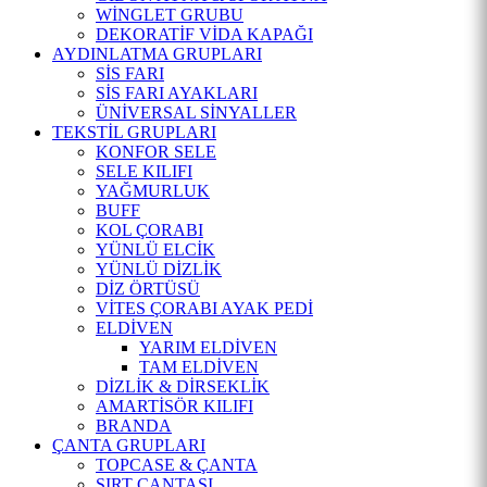
WİNGLET GRUBU
DEKORATİF VİDA KAPAĞI
AYDINLATMA GRUPLARI
SİS FARI
SİS FARI AYAKLARI
ÜNİVERSAL SİNYALLER
TEKSTİL GRUPLARI
KONFOR SELE
SELE KILIFI
YAĞMURLUK
BUFF
KOL ÇORABI
YÜNLÜ ELCİK
YÜNLÜ DİZLİK
DİZ ÖRTÜSÜ
VİTES ÇORABI AYAK PEDİ
ELDİVEN
YARIM ELDİVEN
TAM ELDİVEN
DİZLİK & DİRSEKLİK
AMARTİSÖR KILIFI
BRANDA
ÇANTA GRUPLARI
TOPCASE & ÇANTA
SIRT ÇANTASI