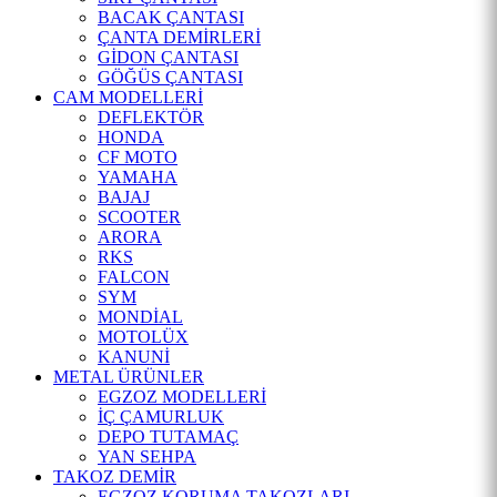
BACAK ÇANTASI
ÇANTA DEMİRLERİ
GİDON ÇANTASI
GÖĞÜS ÇANTASI
CAM MODELLERİ
DEFLEKTÖR
HONDA
CF MOTO
YAMAHA
BAJAJ
SCOOTER
ARORA
RKS
FALCON
SYM
MONDİAL
MOTOLÜX
KANUNİ
METAL ÜRÜNLER
EGZOZ MODELLERİ
İÇ ÇAMURLUK
DEPO TUTAMAÇ
YAN SEHPA
TAKOZ DEMİR
EGZOZ KORUMA TAKOZLARI